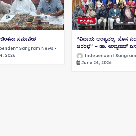
ಸುದ್ಧಿಗಳು
 ಚಿಂತನಾ ಸಮಾವೇಶ
“ವಿದಾಯ ಅಂತ್ಯವಲ್ಲ, ಹೊಸ ಬದ
ಆರಂಭ” – ಡಾ. ಅಸ್ಮಾನಾಜ್ ಎಸ್. 
pendent Sangram News
4, 2026
Independent Sangram
June 24, 2026