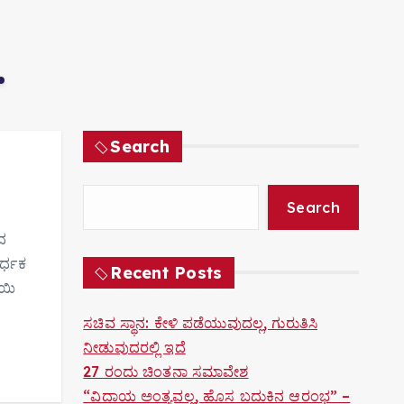
Search
Search
ದ
ರ್ಧಕ
Recent Posts
ಾಯಿ
ಸಚಿವ ಸ್ಥಾನ: ಕೇಳಿ ಪಡೆಯುವುದಲ್ಲ, ಗುರುತಿಸಿ
ನೀಡುವುದರಲ್ಲಿ ಇದೆ
27 ರಂದು ಚಿಂತನಾ ಸಮಾವೇಶ
“ವಿದಾಯ ಅಂತ್ಯವಲ್ಲ, ಹೊಸ ಬದುಕಿನ ಆರಂಭ” –