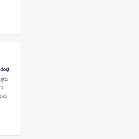
ಮಾರಂಭ
್ಷರು
ಜದ
ಾಜದ