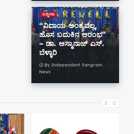
ಸುದ್ಧಿಗಳು
“ವಿದಾಯ ಅಂತ್ಯವಲ್ಲ,
ಹೊಸ ಬದುಕಿನ ಆರಂಭ”
– ಡಾ. ಅಸ್ಮಾನಾಜ್ ಎಸ್.
ಬೆಳ್ಳಾರಿ
By
Independent Sangram
News