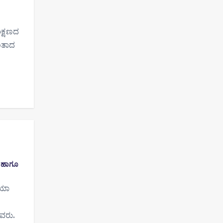
ಿಕ್ಷಣದ
ುಂತಾದ
ಡ ಹಾಗೂ
ಿಯಾ
ವರು.