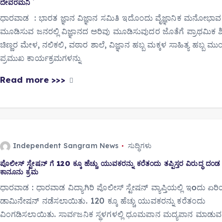
ದೇವರಮನಿ
ಧಾರವಾಡ : ಭಾರತ ಜ್ಞಾನ ವಿಜ್ಞಾನ ಸಮಿತಿ ಇದೊಂದು ವೈಜ್ಞಾನಿಕ ಮನೋಭಾವ
ಮೂಡಿಸುವ ಜನರಲ್ಲಿ ವಿಜ್ಞಾನದ ಅರಿವು ಮೂಡಿಸುವುದರ ಜೊತೆಗೆ ಪ್ರಾಥಮಿಕ ಶ
ಚಿಣ್ಣರ ಮೇಳ, ನಲಿಕಲಿ, ವಠಾರ ಶಾಲೆ, ವಿಜ್ಞಾನ ಹಬ್ಬ ಮಕ್ಕಳ ಸಾಹಿತ್ಯ ಹಬ್ಬ ಮ
ಪ್ರಮುಖ ಕಾರ್ಯಕ್ರಮಗಳನ್ನು
Read more >>>
Independent Sangram News
ಸುದ್ಧಿಗಳು
ಪೊಲೀಸ್ ಸ್ಟೇಷನ್ ಗೆ 120 ಕ್ಕೂ ಹೆಚ್ಚು ಯುವಕರನ್ನು ಕರೆತಂದು ತಪ್ಪಿಸ್ತರ ವಿರುದ್ಧ ದಂ
ಕಾನೂನು ಕ್ರಮ
ಧಾರವಾಡ : ಧಾರವಾಡ ವಿದ್ಯಾಗಿರಿ ಪೊಲೀಸ್ ಸ್ಟೇಷನ್ ವ್ಯಾಪ್ತಿಯಲ್ಲಿ ಇoದು ಏರ
ಡಾಮಿನೇಷನ್ ನಡೆಸಲಾಯಿತು. 120 ಕ್ಕೂ ಹೆಚ್ಚು ಯುವಕರನ್ನು ಕರೆತಂದು
ವಿಂಗಡಿಸಲಾಯಿತು. ಸಾರ್ವಜನಿಕ ಸ್ಥಳಗಳಲ್ಲಿ ಧೂಮಪಾನ ಮದ್ಯಪಾನ ಮಾಡುವ