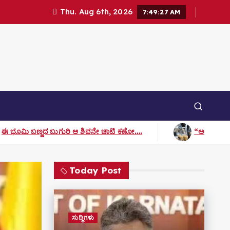
Thu. Aug 6th, 2026
7:49:29 AM
ಆ ಶಿವನೇ ಚಾಟಿ ಕಣೋ….
“ಅಮ್ಮನ ಟೀ ಸ್ಟಾಲ್” ಕಥೆ
Today Post
ಸುದ್ಧಿಗಳು