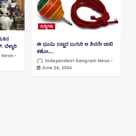
ಸುದ್ಧಿಗಳು
ುಕಿನ
ಈ ಭೂಮಿ ಬಣ್ಣದ ಬುಗುರಿ ಆ ಶಿವನೇ ಚಾಟಿ
ಬೆಳ್ಳಾರಿ
ಕಣೋ….
 News
Independent Sangram News
June 24, 2026
“