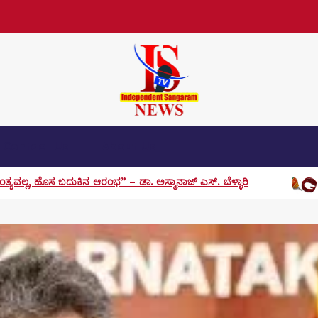
Contact Us
About Us
” – ಡಾ. ಅಸ್ಮಾನಾಜ್ ಎಸ್. ಬೆಳ್ಳಾರಿ
ಈ ಭೂಮಿ ಬಣ್ಣದ ಬುಗುರಿ 