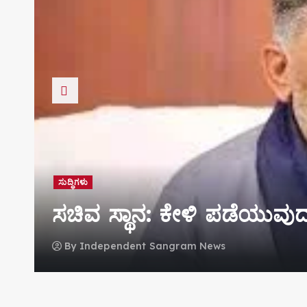
ಸುದ್ಧಿಗಳು
ಸಚಿವ ಸ್ಥಾನ: ಕೇಳಿ ಪಡೆಯುವುದಲ
By
Independent Sangram News