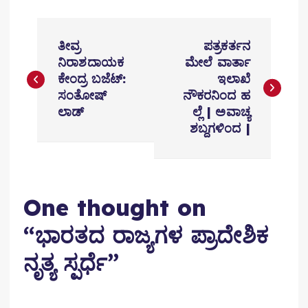
P
ತೀವ್ರ
ಪತ್ರಕರ್ತನ
o
ನಿರಾಶದಾಯಕ
ಮೇಲೆ ವಾರ್ತಾ
ಕೇಂದ್ರ ಬಜೆಟ್‌:
ಇಲಾಖೆ
s
ಸಂತೋಷ್‌
ನೌಕರನಿಂದ ಹ
t
ಲಾಡ್‌
ಲ್ಲೆ | ಅವಾಚ್ಯ
ಶಬ್ದಗಳಿಂದ |
n
a
v
One thought on
i
“
ಭಾರತದ ರಾಜ್ಯಗಳ ಪ್ರಾದೇಶಿಕ
g
ನೃತ್ಯ ಸ್ಪರ್ಧೆ
”
a
t