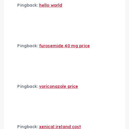
Pingback:
hello world
i
o
n
Pingback:
furosemide 40 mg price
Pingback:
voriconazole price
Pingback:
xenical ireland cost