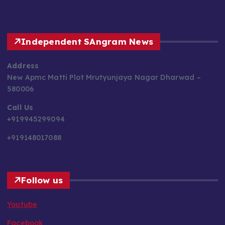
Independent SAngram News
Address
New Apmc Matti Plot Mrutyunjaya Nagar Dharwad –
580006
Call Us
+919945299094
+919148017088
Follow us
Youtube
Facebook