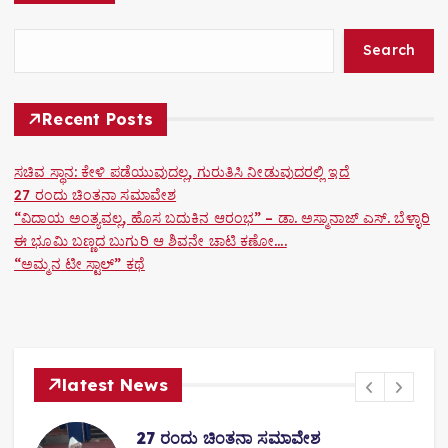
o
n
Search
Recent Posts
ಸಚಿವ ಸ್ಥಾನ: ಕೇಳಿ ಪಡೆಯುವುದಲ್ಲ, ಗುರುತಿಸಿ ನೀಡುವುದರಲ್ಲಿ ಇದೆ
27 ರಂದು ಚಿಂತನಾ ಸಮಾವೇಶ
“ವಿದಾಯ ಅಂತ್ಯವಲ್ಲ, ಹೊಸ ಬದುಕಿನ ಆರಂಭ” – ಡಾ. ಅಸ್ಮಾನಾಜ್ ಎಸ್. ಬೆಳ್ಳಾರಿ
ಈ ಭೂಮಿ ಬಣ್ಣದ ಬುಗುರಿ ಆ ಶಿವನೇ ಚಾಟಿ ಕಣೋ….
“ಅಮ್ಮನ ಟೀ ಸ್ಟಾಲ್” ಕಥೆ
latest News
27 ರಂದು ಚಿಂತನಾ ಸಮಾವೇಶ