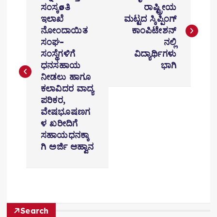
o
ಸಂಸ್ಕøತಿ
ರಾಷ್ಟ್ರೀಯ
ಇಲಾಖೆ
ಮಟ್ಟದ ಸ್ಕಿಪ್ಪಿಂಗ್
s
ನೋಂದಾಯಿತ
ಕಾಂಪಿಟೇಶನ್
t
ಸಂಘ-
ನಲ್ಲಿ
ಸಂಸ್ಥೆಗಳಿಗೆ
ವಿದ್ಯಾರ್ಥಿಗಳು
n
ಧನಸಹಾಯ
ಭಾಗಿ
ನೀಡಲು ಹಾಗೂ
a
ಕಲಾವಿದರ ವಾದ್ಯ
v
ಪರಿಕರ,
ವೇಷಭೂಷಣಗ
i
ಳ ಖರೀದಿಗೆ
ಸಹಾಯಧನಕ್ಕಾ
g
ಗಿ ಅರ್ಜಿ ಆಹ್ವಾನ
a
t
i
Search