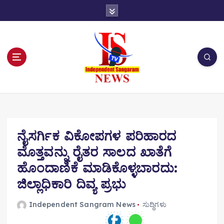
S
k
i
p
t
o
c
o
n
t
e
n
ನೈಸರ್ಗಿಕ ವಿಕೋಪಗಳ ಪರಿಹಾರದ
t
ಮೊತ್ತವನ್ನು ರೈತರ ಸಾಲದ ಖಾತೆಗೆ
ಹೊಂದಾಣಿಕೆ ಮಾಡಿಕೊಳ್ಳಬಾರದು:
ಜಿಲ್ಲಾಧಿಕಾರಿ ದಿವ್ಯ ಪ್ರಭು
Independent Sangram News
ಸುದ್ಧಿಗಳು