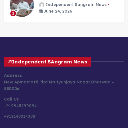
Independent Sangram News
June 24, 2026
2
Independent SAngram News
Address
New Apmc Matti Plot Mrutyunjaya Nagar Dharwad –
580006
Call Us
+919945299094
+919148017088