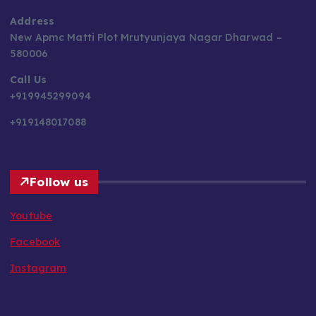
Address
New Apmc Matti Plot Mrutyunjaya Nagar Dharwad –
580006
Call Us
+919945299094
+919148017088
Follow us
Youtube
Facebook
Instagram