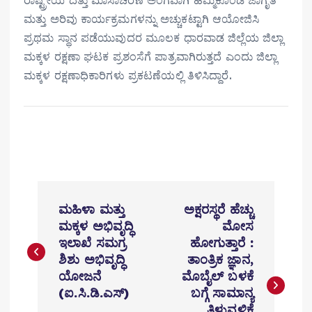
ಮತ್ತು ಅರಿವು ಕಾರ್ಯಕ್ರಮಗಳನ್ನು ಅಚ್ಚುಕಟ್ಟಾಗಿ ಆಯೋಜಿಸಿ
ಪ್ರಥಮ ಸ್ಥಾನ ಪಡೆಯುವುದರ ಮೂಲಕ ಧಾರವಾಡ ಜಿಲ್ಲೆಯ ಜಿಲ್ಲಾ
ಮಕ್ಕಳ ರಕ್ಷಣಾ ಘಟಕ ಪ್ರಶಂಸೆಗೆ ಪಾತ್ರವಾಗಿರುತ್ತದೆ ಎಂದು ಜಿಲ್ಲಾ
ಮಕ್ಕಳ ರಕ್ಷಣಾಧಿಕಾರಿಗಳು ಪ್ರಕಟಣೆಯಲ್ಲಿ ತಿಳಿಸಿದ್ದಾರೆ.
P
ಮಹಿಳಾ ಮತ್ತು
ಅಕ್ಷರಸ್ಥರೆ ಹೆಚ್ಚು
o
ಮಕ್ಕಳ ಅಭಿವೃದ್ಧಿ
ಮೋಸ
ಇಲಾಖೆ ಸಮಗ್ರ
ಹೋಗುತ್ತಾರೆ :
s
ಶಿಶು ಅಭಿವೃದ್ಧಿ
ತಾಂತ್ರಿಕ ಜ್ಞಾನ,
t
ಯೋಜನೆ
ಮೊಬೈಲ್ ಬಳಕೆ
(ಐ.ಸಿ.ಡಿ.ಎಸ್)
ಬಗ್ಗೆ ಸಾಮಾನ್ಯ
n
ತಿಳುವಳಿಕೆ