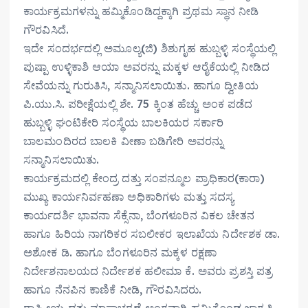
ಕಾರ್ಯಕ್ರಮಗಳನ್ನು ಹಮ್ಮಿಕೊಂಡಿದ್ದಕ್ಕಾಗಿ ಪ್ರಥಮ ಸ್ಥಾನ ನೀಡಿ
ಗೌರವಿಸಿದೆ.
ಇದೇ ಸಂದರ್ಭದಲ್ಲಿ ಅಮೂಲ್ಯ(ಜಿ) ಶಿಶುಗೃಹ ಹುಬ್ಬಳ್ಳಿ ಸಂಸ್ಥೆಯಲ್ಲಿ
ಪುಷ್ಪಾ ಉಳ್ಳಿಕಾಶಿ ಆಯಾ ಅವರನ್ನು ಮಕ್ಕಳ ಆರೈಕೆಯಲ್ಲಿ ನೀಡಿದ
ಸೇವೆಯನ್ನು ಗುರುತಿಸಿ, ಸನ್ಮಾನಿಸಲಾಯಿತು. ಹಾಗೂ ದ್ವೀತಿಯ
ಪಿ.ಯು.ಸಿ. ಪರೀಕ್ಷೆಯಲ್ಲಿ ಶೇ. 75 ಕ್ಕಿಂತ ಹೆಚ್ಚು ಅಂಕ ಪಡೆದ
ಹುಬ್ಬಳ್ಳಿ ಘಂಟಿಕೇರಿ ಸಂಸ್ಥೆಯ ಬಾಲಕಿಯರ ಸರ್ಕಾರಿ
ಬಾಲಮಂದಿರದ ಬಾಲಕಿ ವೀಣಾ ಬಡಿಗೇರಿ ಅವರನ್ನು
ಸನ್ಮಾನಿಸಲಾಯಿತು.
ಕಾರ್ಯಕ್ರಮದಲ್ಲಿ ಕೇಂದ್ರ ದತ್ತು ಸಂಪನ್ಮೂಲ ಪ್ರಾಧಿಕಾರ(ಕಾರಾ)
ಮುಖ್ಯ ಕಾರ್ಯನಿರ್ವಹಣಾ ಅಧಿಕಾರಿಗಳು ಮತ್ತು ಸದಸ್ಯ
ಕಾರ್ಯದರ್ಶಿ ಭಾವನಾ ಸೆಕ್ಸೆನಾ, ಬೆಂಗಳೂರಿನ ವಿಕಲ ಚೇತನ
ಹಾಗೂ ಹಿರಿಯ ನಾಗರಿಕರ ಸಬಲೀಕರ ಇಲಾಖೆಯ ನಿರ್ದೇಶಕ ಡಾ.
ಅಶೋಕ ಡಿ. ಹಾಗೂ ಬೆಂಗಳೂರಿನ ಮಕ್ಕಳ ರಕ್ಷಣಾ
ನಿರ್ದೇಶನಾಲಯದ ನಿರ್ದೇಶಕ ಹಲೀಮಾ ಕೆ. ಅವರು ಪ್ರಶಸ್ತಿ ಪತ್ರ
ಹಾಗೂ ನೆನಪಿನ ಕಾಣಿಕೆ ನೀಡಿ, ಗೌರವಿಸಿದರು.
ರಾಷ್ಟ್ರೀಯ ದತ್ತು ಮಾಸಾಚರಣೆ ಅಂಗವಾಗಿ ಹಮ್ಮಿಕೊಂಡ ಜಾಗೃತಿ