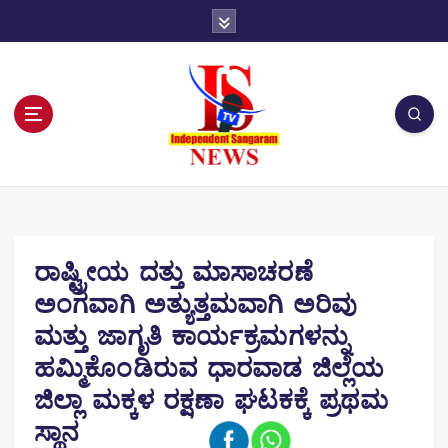
S
k
i
p
t
o
c
o
n
t
e
n
ರಾಷ್ಟ್ರೀಯ ದತ್ತು ಮಾಸಾಚರಣೆ
t
ಅಂಗವಾಗಿ ಅತ್ಯುತ್ತಮವಾಗಿ ಅರಿವು
ಮತ್ತು ಜಾಗೃತಿ ಕಾರ್ಯಕ್ರಮಗಳನ್ನು
ಹಮ್ಮಿಕೊಂಡಿರುವ ಧಾರವಾಡ ಜಿಲ್ಲೆಯ
ಜಿಲ್ಲಾ ಮಕ್ಕಳ ರಕ್ಷಣಾ ಘಟಕಕ್ಕೆ ಪ್ರಥಮ
ಸ್ಥಾನ