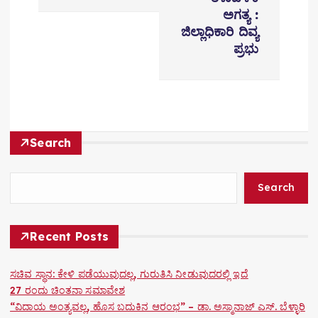
ಅಗತ್ಯ :
a
ಜಿಲ್ಲಾಧಿಕಾರಿ ದಿವ್ಯ
v
ಪ್ರಭು
i
g
a
Search
t
i
Search
o
Recent Posts
n
ಸಚಿವ ಸ್ಥಾನ: ಕೇಳಿ ಪಡೆಯುವುದಲ್ಲ, ಗುರುತಿಸಿ ನೀಡುವುದರಲ್ಲಿ ಇದೆ
27 ರಂದು ಚಿಂತನಾ ಸಮಾವೇಶ
“ವಿದಾಯ ಅಂತ್ಯವಲ್ಲ, ಹೊಸ ಬದುಕಿನ ಆರಂಭ” – ಡಾ. ಅಸ್ಮಾನಾಜ್ ಎಸ್. ಬೆಳ್ಳಾರಿ