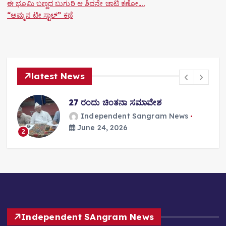
ಈ ಭೂಮಿ ಬಣ್ಣದ ಬುಗುರಿ ಆ ಶಿವನೇ ಚಾಟಿ ಕಣೋ….
“ಅಮ್ಮನ ಟೀ ಸ್ಟಾಲ್” ಕಥೆ
latest News
27 ರಂದು ಚಿಂತನಾ ಸಮಾವೇಶ
Independent Sangram News
June 24, 2026
2
Independent SAngram News