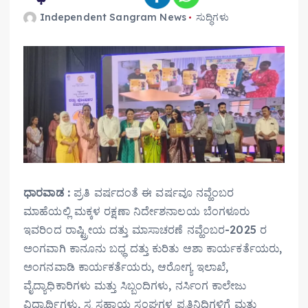
Independent Sangram News
ಸುದ್ಧಿಗಳು
ಧಾರವಾಡ :
ಪ್ರತಿ ವರ್ಷದಂತೆ ಈ ವರ್ಷವೂ ನವ್ಹೆಂಬರ
ಮಾಹೆಯಲ್ಲಿ ಮಕ್ಕಳ ರಕ್ಷಣಾ ನಿರ್ದೇಶನಾಲಯ ಬೆಂಗಳೂರು
ಇವರಿಂದ ರಾಷ್ಟ್ರೀಯ ದತ್ತು ಮಾಸಾಚರಣೆ ನವ್ಹೆಂಬರ-2025 ರ
ಅಂಗವಾಗಿ ಕಾನೂನು ಬಧ್ಧ ದತ್ತು ಕುರಿತು ಆಶಾ ಕಾರ್ಯಕರ್ತೆಯರು,
ಅಂಗನವಾಡಿ ಕಾರ್ಯಕರ್ತೆಯರು, ಆರೋಗ್ಯ ಇಲಾಖೆ,
ವೈದ್ಯಾಧಿಕಾರಿಗಳು ಮತ್ತು ಸಿಬ್ಬಂದಿಗಳು, ನರ್ಸಿಂಗ ಕಾಲೇಜು
ವಿದ್ಯಾರ್ಥಿಗಳು, ಸ್ವ ಸಹಾಯ ಸಂಘಗಳ ಪ್ರತಿನಿಧಿಗಳಿಗೆ ಮತ್ತು