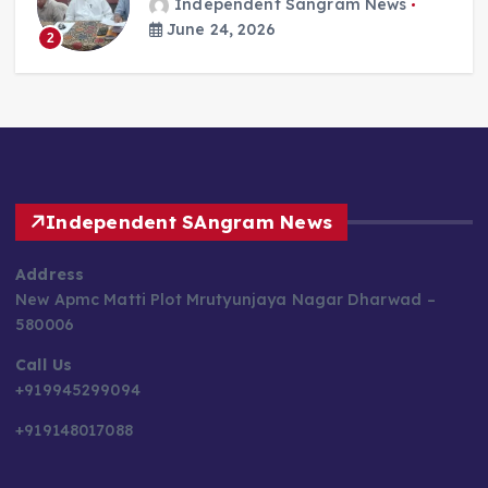
Independent Sangram News
June 24, 2026
2
Independent SAngram News
Address
New Apmc Matti Plot Mrutyunjaya Nagar Dharwad –
580006
Call Us
+919945299094
+919148017088