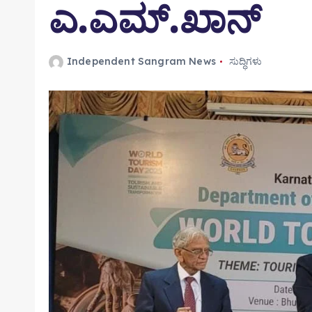
ಎ.ಎಮ್‌.ಖಾನ್
Independent Sangram News
ಸುದ್ಧಿಗಳು