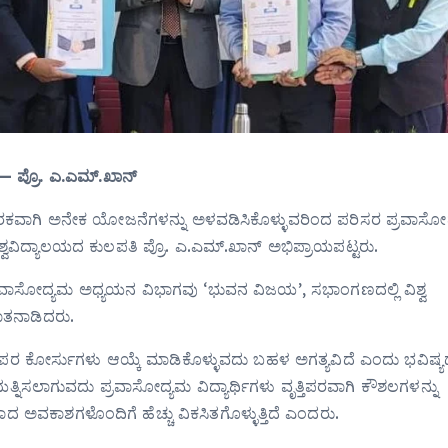
 — ಪ್ರೊ. ಎ.ಎಮ್‌.ಖಾನ್
 ಪೂರಕವಾಗಿ ಅನೇಕ ಯೋಜನೆಗಳನ್ನು ಅಳವಡಿಸಿಕೊಳ್ಳುವರಿಂದ ಪರಿಸರ ಪ್ರವಾಸೋದ್
ವಿಶ್ವವಿದ್ಯಾಲಯದ ಕುಲಪತಿ ಪ್ರೊ. ಎ.ಎಮ್‌.ಖಾನ್ ಅಭಿಪ್ರಾಯಪಟ್ಟರು.
ಪ್ರವಾಸೋದ್ಯಮ ಅಧ್ಯಯನ ವಿಭಾಗವು ‘ಭುವನ ವಿಜಯ’, ಸಭಾಂಗಣದಲ್ಲಿ ವಿಶ್ವ
ಾತನಾಡಿದರು.
್ತಿಪರ ಕೋರ್ಸುಗಳು ಆಯ್ಕೆ ಮಾಡಿಕೊಳ್ಳುವದು ಬಹಳ ಅಗತ್ಯವಿದೆ ಎಂದು ಭವಿಷ್ಯದಲ
್ರಯತ್ನಿಸಲಾಗುವದು ಪ್ರವಾಸೋದ್ಯಮ ವಿದ್ಯಾರ್ಥಿಗಳು ವೃತ್ತಿಪರವಾಗಿ ಕೌಶಲಗಳನ್ನು
ದ ಅವಕಾಶಗಳೊಂದಿಗೆ ಹೆಚ್ಚು ವಿಕಸಿತಗೊಳ್ಳುತ್ತಿದೆ ಎಂದರು.