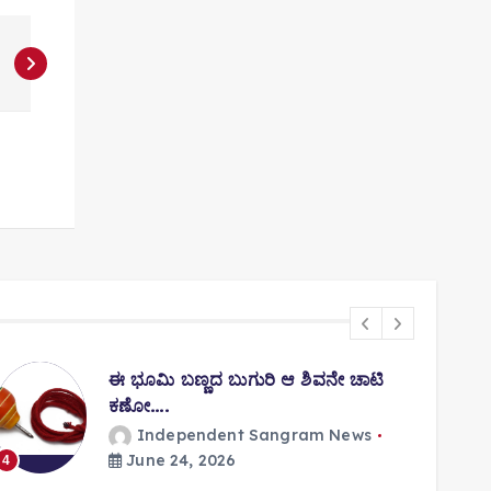
ಈ ಭೂಮಿ ಬಣ್ಣದ ಬುಗುರಿ ಆ ಶಿವನೇ ಚಾಟಿ
ಕಣೋ….
Independent Sangram News
5
June 24, 2026
4