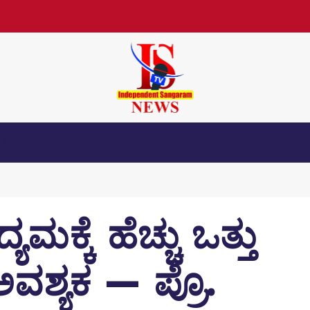
Contact Us
About Us
ಕ್ಕೆ ಹೆಚ್ಚು ಒತ್ತು
ವಶ್ಯಕ — ಪ್ರೊ.