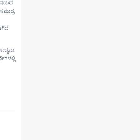
 ವಿಷಯದ
 ಸಮುದ್ರ
ಗಿದೆ
ಾಸೋದ್ಯಮ
ೆಗಳಲ್ಲಿ