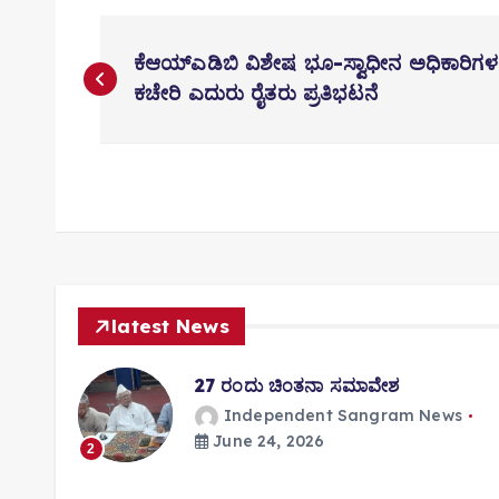
P
o
ಕೆಆಯ್‌ಎಡಿಬಿ ವಿಶೇಷ ಭೂ-ಸ್ವಾಧೀನ ಅಧಿಕಾರಿಗಳ
s
ಕಚೇರಿ ಎದುರು ರೈತರು ಪ್ರತಿಭಟನೆ
t
n
a
v
i
g
a
latest News
t
i
ತಿಸಿ
27 ರಂದು ಚಿಂತನಾ ಸಮಾವೇಶ
o
Independent Sangram News
n
June 24, 2026
s
2