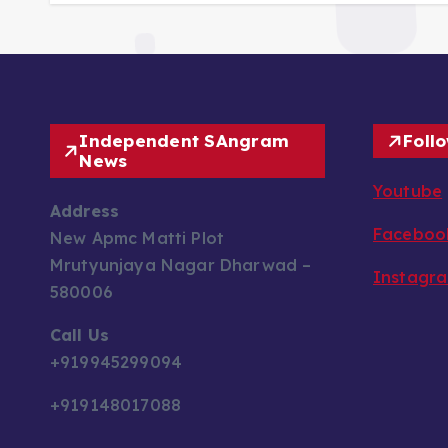
Independent SAngram
Foll
News
Youtube
Address
Faceboo
New Apmc Matti Plot
Mrutyunjaya Nagar Dharwad –
Instagr
580006
Call Us
+919945299094
+919148017088