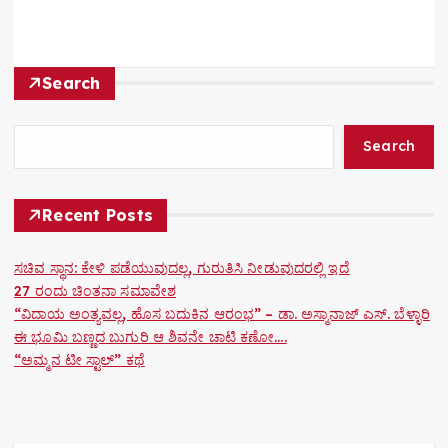
a
v
i
Search
g
Search
a
t
Recent Posts
i
ಸಚಿವ ಸ್ಥಾನ: ಕೇಳಿ ಪಡೆಯುವುದಲ್ಲ, ಗುರುತಿಸಿ ನೀಡುವುದರಲ್ಲಿ ಇದೆ
o
27 ರಂದು ಚಿಂತನಾ ಸಮಾವೇಶ
“ವಿದಾಯ ಅಂತ್ಯವಲ್ಲ, ಹೊಸ ಬದುಕಿನ ಆರಂಭ” – ಡಾ. ಅಸ್ಮಾನಾಜ್ ಎಸ್. ಬೆಳ್ಳಾರಿ
n
ಈ ಭೂಮಿ ಬಣ್ಣದ ಬುಗುರಿ ಆ ಶಿವನೇ ಚಾಟಿ ಕಣೋ….
“ಅಮ್ಮನ ಟೀ ಸ್ಟಾಲ್” ಕಥೆ