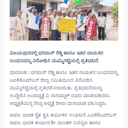
ವಿಜಯಪುರದಲ್ಲಿ ಭಗವಾನ್ ರೆಡ್ಡಿ ಹಾಗೂ ಇತರ ನಾಯಕರ
ಬಂಧನವನ್ನು ವಿರೋಧಿಸಿ ಮುಮ್ಮಿಗಟ್ಟಿಯಲ್ಲಿ ಪ್ರತಿಭಟನೆ.
ಧಾರವಾಡ : ಭಗವಾನ್ ರೆಡ್ಡಿ ಹಾಗೂ ಇತರ ನಾಯಕರ ಬಂಧನವನ್ನು
ಎಐಕೆಕೆಎಮ್ಎಸ್ ಜಿಲ್ಲಾ ಸಮಿತಿಯಿಂದ ವಿರೋಧಿಸಿ
ಮುಮ್ಮಿಗಟ್ಟಿಯಲ್ಲಿ ಪ್ರತಿಭಟಿಸಲಾಯಿತು. ಪ್ರತಿಭಟನೆಯನ್ನು
ಉದ್ದೇಶಿಸಿ ಉಪಾಧ್ಯಕ್ಷೆ ವಿ ನಾಗಮ್ಮಾಳ್ ರವರು ಮಾತನಾಡಿದರು.
ಅಧ್ಯಕ್ಷತೆಯನ್ನ ಜಿಲ್ಲಾ ಅಧ್ಯಕ್ಷೆ ದೀಪಾ ಧಾರಾವಾಡ ವಹಿಸಿದ್ದರು.
ಅಖಿಲ ಭಾರತ ರೈತ ಕೃಷಿ ಕಾರ್ಮಿಕರ ಸಂಘಟನೆ ಎಐಕೆಕೆಎಮ್ಎಸ್
ಅಖಿಲ ಭಾರತ ಕಾರ್ಯದರ್ಶಿ ಮಂಡಳಿ ಸದಸ್ಯರು ಹಾಗೂ