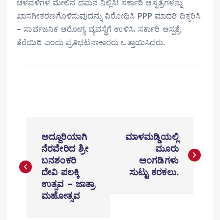
ಚಳವಳಿಗಳ ಮೇಲಿನ ದಮನ ನಿಲ್ಲಿಸಿ! ಸರ್ಕಾರಿ ಆಸ್ಪತ್ರೆಗಳನ್ನು
ಖಾಸಗೀಕರಣಗೊಳಿಸುವುದನ್ನು ವಿರೋಧಿಸಿ PPP ಮಾದರಿ ದಿಕ್ಕರಿಸಿ
– ಸಾರ್ವಜನಿಕ ಆರೋಗ್ಯ ವ್ಯವಸ್ಥೆಗೆ ಉಳಿಸಿ. ಸರ್ಕಾರಿ ಆಸ್ಪತ್ರೆ
ತೆರೆಯಿರಿ ಎಂದು ಪ್ರತಿಭಟನಾಕಾರರು ಒತ್ತಾಯಿಸಿದರು.
P
ಅದ್ದೂರಿಯಾಗಿ
ಮಾಳಮಡ್ಡಿಯಲ್ಲಿ
o
ನೆರವೇರಿದ ಶ್ರೀ
ಮೂರು
ಬನಶಂಕರಿ
ಅಂಗಡಿಗಳು
s
ದೇವಿ ಪಲಕ್ಕಿ
ಸುಟ್ಟು ಕರಕಲು.
t
ಉತ್ಸವ – ಜಾತ್ರಾ
ಮಹೋತ್ಸವ
n