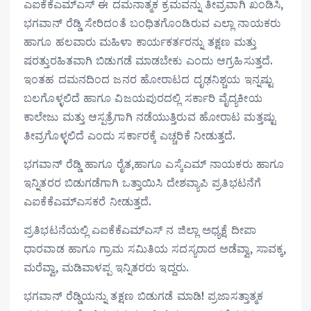
ಎಐಕೆಕೆಎಮ್ಎಸ್ ಈ ದಮನಾತ್ಮಕ ಕ್ರಮವನ್ನು ತೀವ್ರವಾಗಿ ಖಂಡಿಸಿ,
ಭಗವಾನ್ ರೆಡ್ಡಿ ಸೇರಿದಂತೆ ಬಂಧಿತಗೊಂಡಿರುವ ಎಲ್ಲಾ ನಾಯಕರು
ಹಾಗೂ ಹಲವಾರು ಮಹಿಳಾ ಕಾರ್ಯಕರ್ತರನ್ನು ತಕ್ಷಣ ಮತ್ತು
ಷರತ್ತುರಹಿತವಾಗಿ ಬಿಡುಗಡೆ ಮಾಡಬೇಕು ಎಂದು ಆಗ್ರಹಿಸುತ್ತದೆ.
ಇಂತಹ ದಮನದಿಂದ ಜನರ ಹೋರಾಟದ ದೃಢನಿಶ್ಚಯ ಇನ್ನಷ್ಟು
ಬಲಗೊಳ್ಳಲಿದೆ ಹಾಗೂ ವಿಜಯಪುರದಲ್ಲಿ ಸರ್ಕಾರಿ ವೈದ್ಯಕೀಯ
ಕಾಲೇಜು ಮತ್ತು ಆಸ್ಪತ್ರೆಗಾಗಿ ನಡೆಯುತ್ತಿರುವ ಹೋರಾಟ ಮತ್ತಷ್ಟು
ತೀವ್ರಗೊಳ್ಳಲಿದೆ ಎಂದು ಸರ್ಕಾರಕ್ಕೆ ಎಚ್ಚರಿಕೆ ನೀಡುತ್ತದೆ.
ಭಗವಾನ್ ರೆಡ್ಡಿ ಹಾಗೂ ರೈತ,ಹಾಗೂ ಎಸ್ಕೆಎಮ್ ನಾಯಕರು ಹಾಗೂ
ಇನ್ನಿತರರ ಬಿಡುಗಡೆಗಾಗಿ ಒತ್ತಾಯಿಸಿ ದೇಶವ್ಯಾಪಿ ಪ್ರತಿಭಟನೆಗೆ
ಎಐಕೆಕೆಎಮ್ಎಸಕರೆ ನೀಡುತ್ತದೆ.
ಪ್ರತಿಭಟನೆಯಲ್ಲಿ ಎಐಕೆಕೆಎಮ್ಎಸ್ ನ ಜಿಲ್ಲಾ ಅಧ್ಯಕ್ಷೆ ದೀಪಾ
ಧಾರವಾಡ ಹಾಗೂ ಗ್ರಾಮ ಸಮಿತಿಯ ಸದಸ್ಯರಾದ ಅಡೆವ್ವಾ, ಸಾವಕ್ಕ,
ಮರೆವ್ವಾ, ಮಡಿವಾಳಪ್ಪ ಇನ್ನಿತರರು ಇದ್ದರು.
ಭಗವಾನ್ ರೆಡ್ಡಿಯನ್ನು ತಕ್ಷಣ ಬಿಡುಗಡೆ ಮಾಡಿ! ಪ್ರಜಾಸತ್ತಾತ್ಮಕ