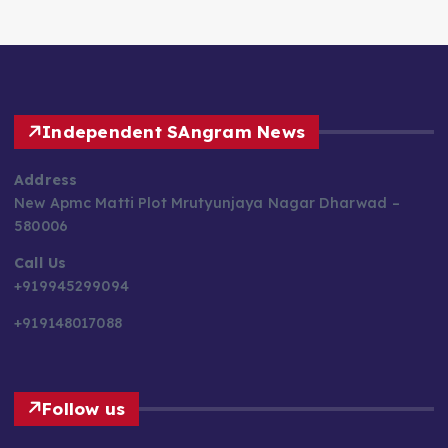
Independent SAngram News
Address
New Apmc Matti Plot Mrutyunjaya Nagar Dharwad –
580006
Call Us
+919945299094
+919148017088
Follow us