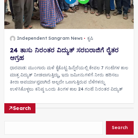
Independent Sangram News
ಕೃಷಿ
24 ತಾಸು ನಿರಂತರ ವಿದ್ಯುತ್ ಸರಬರಾಜಿಗೆ ರೈತರ
ಆಗ್ರಹ
ಧಾರವಾಡ: ಮುಂಗಾರು ಮಳೆ ಕೈಕೊಟ್ಟ ಹಿನ್ನೆಲೆಯಲ್ಲಿ ಕೇವಲ 7 ಗಂಟೆಗಳ ಕಾಲ
ಮಾತ್ರ ವಿದ್ಯುತ್ ನೀಡಲಾಗುತ್ತಿದ್ದು, ಇದು ಜಮೀನುಗಳಿಗೆ ನೀರು ಹರಿಸಲು
ತೀರಾ ಅಪರ್ಯಾಪ್ತವಾಗಿದೆ ಅಲ್ಲದೇ ಒಣಗುತ್ತಿರುವ ಬೆಳೆಗಳನ್ನು
ಉಳಿಸಿಕೊಳ್ಳಲು ಕನಿಷ್ಠ ಒಂದು ತಿಂಗಳ ಕಾಲ 24 ಗಂಟೆ ನಿರಂತರ ವಿದ್ಯುತ್
Search
Search