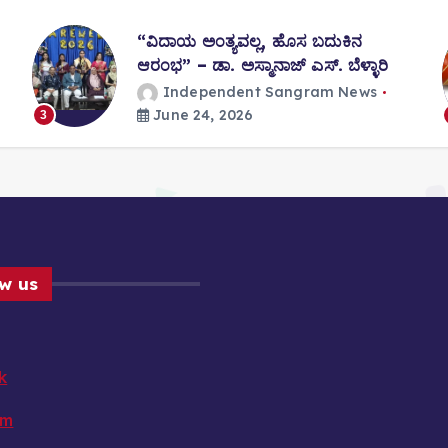
“ವಿದಾಯ ಅಂತ್ಯವಲ್ಲ, ಹೊಸ ಬದುಕಿನ
ಆರಂಭ” – ಡಾ. ಅಸ್ಮಾನಾಜ್ ಎಸ್. ಬೆಳ್ಳಾರಿ
Independent Sangram News
June 24, 2026
3
ow us
k
am