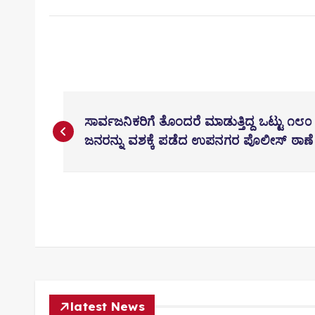
P
o
ಸಾರ್ವಜನಿಕರಿಗೆ ತೊಂದರೆ ಮಾಡುತ್ತಿದ್ದ ಒಟ್ಟು ೧೮೦
s
ಜನರನ್ನು ವಶಕ್ಕೆ ಪಡೆದ ಉಪನಗರ ಪೊಲೀಸ್ ಠಾಣೆ
t
n
a
v
i
g
a
t
latest News