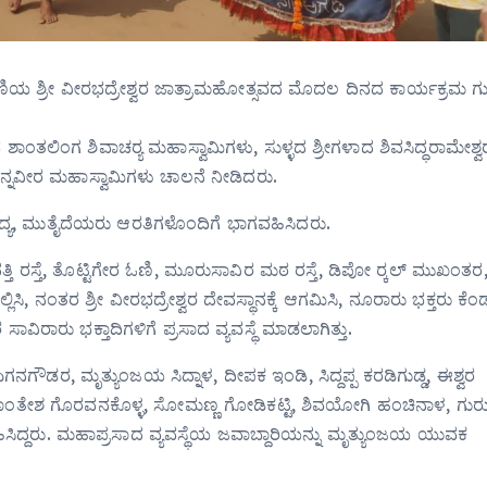
ಶ್ರೀ ವೀರಭದ್ರೇಶ್ವರ ಜಾತ್ರಾಮಹೋತ್ಸವದ ಮೊದಲ ದಿನದ ಕಾರ್ಯಕ್ರಮ ಗುಗ
ಂತಲಿಂಗ ಶಿವಾಚರ‍್ಯ ಮಹಾಸ್ವಾಮಿಗಳು, ಸುಳ್ಳದ ಶ್ರೀಗಳಾದ ಶಿವಸಿದ್ಧರಾಮೇಶ್ವ
ನ್ನವೀರ ಮಹಾಸ್ವಾಮಿಗಳು ಚಾಲನೆ ನೀಡಿದರು.
ವಾದ್ಯ, ಮುತೈದೆಯರು ಆರತಿಗಳೊಂದಿಗೆ ಭಾಗವಹಿಸಿದರು.
ರಸ್ತೆ, ತೊಟ್ಟಿಗೇರ ಓಣಿ, ಮೂರುಸಾವಿರ ಮಠ ರಸ್ತೆ, ಡಿಪೋ ರ‍್ಕಲ್ ಮುಖಂತರ
ಿ, ನಂತರ ಶ್ರೀ ವೀರಭದ್ರೇಶ್ವರ ದೇವಸ್ಥಾನಕ್ಕೆ ಆಗಮಿಸಿ, ನೂರಾರು ಭಕ್ತರು ಕೆಂ
ರು ಭಕ್ತಾದಿಗಳಿಗೆ ಪ್ರಸಾದ ವ್ಯವಸ್ಥೆ ಮಾಡಲಾಗಿತ್ತು.
ಗನಗೌಡರ, ಮೃತ್ಯುಂಜಯ ಸಿದ್ನಾಳ, ದೀಪಕ ಇಂಡಿ, ಸಿದ್ದಪ್ಪ ಕರಡಿಗುಡ್ಡ, ಈಶ್ವರ
ೇಶ ಗೊರವನಕೊಳ್ಳ, ಸೋಮಣ್ಣ ಗೋಡಿಕಟ್ಟಿ, ಶಿವಯೋಗಿ ಹಂಚಿನಾಳ, ಗುರುಸಿದ
ಗವಹಿಸಿದ್ದರು. ಮಹಾಪ್ರಸಾದ ವ್ಯವಸ್ಥೆಯ ಜವಾಬ್ದಾರಿಯನ್ನು ಮೃತ್ಯುಂಜಯ ಯುವಕ