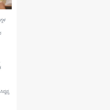
್ಗಳ
ರ
,
ಡ
್ದಪ್ಪ