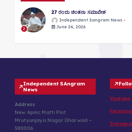
i
o
ತಿಸಿ
27 ರಂದು ಚಿಂತನಾ ಸಮಾವೇಶ
n
Independent Sangram News
June 24, 2026
s
2
Independent SAngram
Foll
News
Youtube
Address
Faceboo
New Apmc Matti Plot
Mrutyunjaya Nagar Dharwad –
Instagr
580006