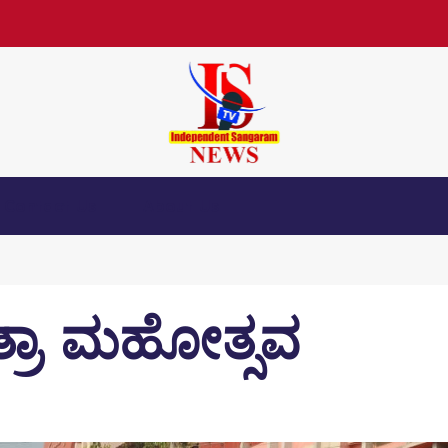
Contact Us
About Us
ತ್ರಾ ಮಹೋತ್ಸವ