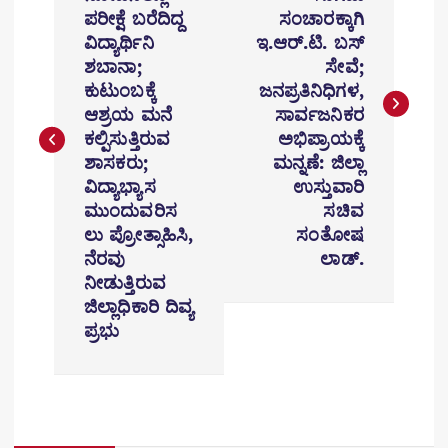
s
ಪರೀಕ್ಷೆ ಬರೆದಿದ್ದ
ಸಂಚಾರಕ್ಕಾಗಿ
t
ವಿದ್ಯಾರ್ಥಿನಿ
ಇ.ಆರ್.ಟಿ. ಬಸ್
ಶಬಾನಾ;
ಸೇವೆ;
n
ಕುಟುಂಬಕ್ಕೆ
ಜನಪ್ರತಿನಿಧಿಗಳ,
ಆಶ್ರಯ ಮನೆ
ಸಾರ್ವಜನಿಕರ
a
ಕಲ್ಪಿಸುತ್ತಿರುವ
ಅಭಿಪ್ರಾಯಕ್ಕೆ
v
ಶಾಸಕರು;
ಮನ್ನಣೆ: ಜಿಲ್ಲಾ
ವಿದ್ಯಾಭ್ಯಾಸ
ಉಸ್ತುವಾರಿ
i
ಮುಂದುವರಿಸ
ಸಚಿವ
ಲು ಪ್ರೋತ್ಸಾಹಿಸಿ,
ಸಂತೋಷ
g
ನೆರವು
ಲಾಡ್.
a
ನೀಡುತ್ತಿರುವ
ಜಿಲ್ಲಾಧಿಕಾರಿ ದಿವ್ಯ
t
ಪ್ರಭು
i
o
n