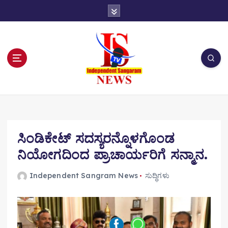
S
k
i
p
t
o
c
o
n
t
e
n
ಸಿಂಡಿಕೇಟ್ ಸದಸ್ಯರನ್ನೊಳಗೊಂಡ
t
ನಿಯೋಗದಿಂದ ಪ್ರಾಚಾರ್ಯರಿಗೆ ಸನ್ಮಾನ.
Independent Sangram News
ಸುದ್ಧಿಗಳು