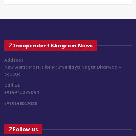
Independent SAngram News
Address
New Apmc Matti Plot Mrutyunjaya Nagar Dharwad –
580006
Call Us
+919945299094
+919148017088
Follow us