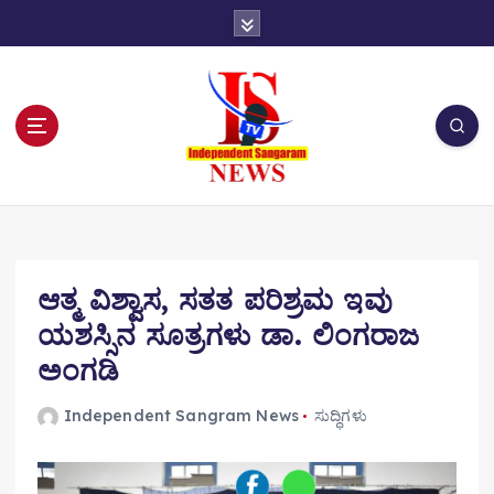
S
k
i
p
t
o
c
o
n
t
e
n
ಆತ್ಮ ವಿಶ್ವಾಸ, ಸತತ ಪರಿಶ್ರಮ ಇವು
t
ಯಶಸ್ಸಿನ ಸೂತ್ರಗಳು ಡಾ. ಲಿಂಗರಾಜ
ಅಂಗಡಿ
Independent Sangram News
ಸುದ್ಧಿಗಳು