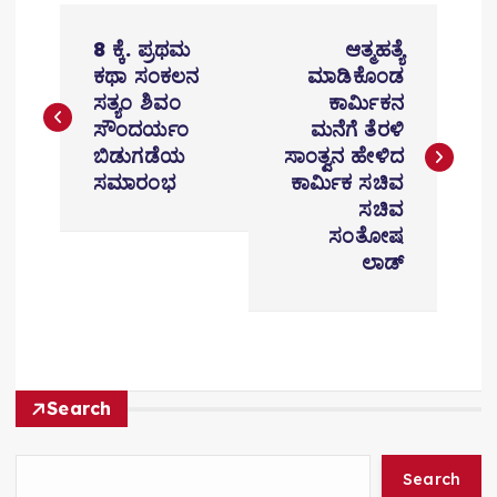
P
8 ಕ್ಕೆ. ಪ್ರಥಮ
ಆತ್ಮಹತ್ಯೆ
o
ಕಥಾ ಸಂಕಲನ
ಮಾಡಿಕೊಂಡ
ಸತ್ಯಂ ಶಿವಂ
ಕಾರ್ಮಿಕನ
s
ಸೌಂದರ್ಯಂ
ಮನೆಗೆ ತೆರಳಿ
t
ಬಿಡುಗಡೆಯ
ಸಾಂತ್ವನ ಹೇಳಿದ
ಸಮಾರಂಭ
ಕಾರ್ಮಿಕ ಸಚಿವ
n
ಸಚಿವ
ಸಂತೋಷ
a
ಲಾಡ್
v
i
g
Search
a
t
Search