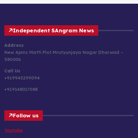
Independent SAngram News
Address
New Apmc Matti Plot Mrutyunjaya Nagar Dharwad –
580006
Call Us
+919945299094
+919148017088
Follow us
Youtube