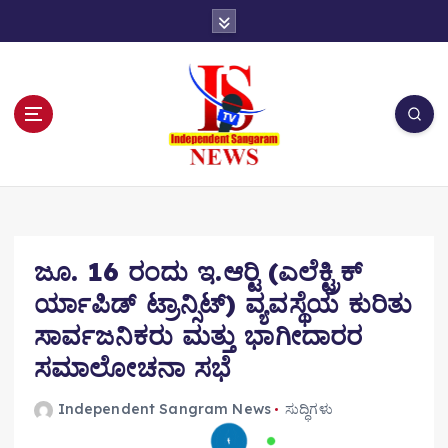
S
k
i
p
t
o
c
o
n
t
e
n
ಜೂ. 16 ರಂದು ಇ.ಆರ್‍ಟಿ (ಎಲೆಕ್ಟ್ರಿಕ್
t
ರ್ಯಾಪಿಡ್ ಟ್ರಾನ್ಸಿಟ್) ವ್ಯವಸ್ಥೆಯ ಕುರಿತು
ಸಾರ್ವಜನಿಕರು ಮತ್ತು ಭಾಗೀದಾರರ
ಸಮಾಲೋಚನಾ ಸಭೆ
Independent Sangram News
ಸುದ್ಧಿಗಳು