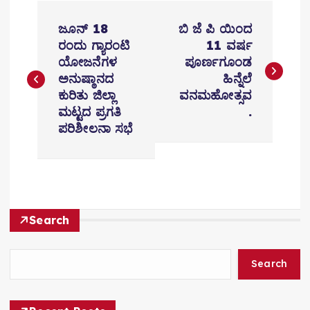
P
ಜೂನ್ 18
ಬಿ ಜೆ ಪಿ ಯಿಂದ
o
ರಂದು ಗ್ಯಾರಂಟಿ
11 ವರ್ಷ
ಯೋಜನೆಗಳ
ಪೂರ್ಣಗೂಂಡ
s
ಅನುಷ್ಠಾನದ
ಹಿನ್ನೆಲೆ
t
ಕುರಿತು ಜಿಲ್ಲಾ
ವನಮಹೋತ್ಸವ
ಮಟ್ಟದ ಪ್ರಗತಿ
.
n
ಪರಿಶೀಲನಾ ಸಭೆ
a
v
i
Search
g
a
Search
t