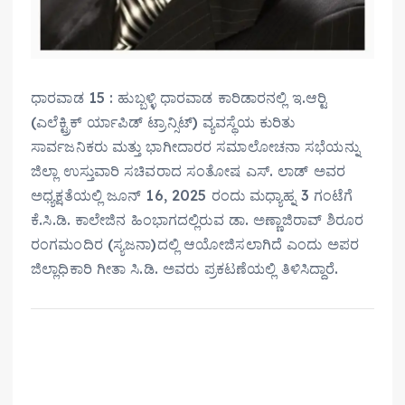
ಧಾರವಾಡ 15 : ಹುಬ್ಬಳ್ಳಿ ಧಾರವಾಡ ಕಾರಿಡಾರನಲ್ಲಿ ಇ.ಆರ್‍ಟಿ
(ಎಲೆಕ್ಟ್ರಿಕ್ ರ್ಯಾಪಿಡ್ ಟ್ರಾನ್ಸಿಟ್) ವ್ಯವಸ್ಥೆಯ ಕುರಿತು
ಸಾರ್ವಜನಿಕರು ಮತ್ತು ಭಾಗೀದಾರರ ಸಮಾಲೋಚನಾ ಸಭೆಯನ್ನು
ಜಿಲ್ಲಾ ಉಸ್ತುವಾರಿ ಸಚಿವರಾದ ಸಂತೋಷ ಎಸ್. ಲಾಡ್ ಅವರ
ಅಧ್ಯಕ್ಷತೆಯಲ್ಲಿ ಜೂನ್ 16, 2025 ರಂದು ಮಧ್ಯಾಹ್ನ 3 ಗಂಟೆಗೆ
ಕೆ.ಸಿ.ಡಿ. ಕಾಲೇಜಿನ ಹಿಂಭಾಗದಲ್ಲಿರುವ ಡಾ. ಅಣ್ಣಾಜಿರಾವ್ ಶಿರೂರ
ರಂಗಮಂದಿರ (ಸ್ಯಜನಾ)ದಲ್ಲಿ ಆಯೋಜಿಸಲಾಗಿದೆ ಎಂದು ಅಪರ
ಜಿಲ್ಲಾಧಿಕಾರಿ ಗೀತಾ ಸಿ.ಡಿ. ಅವರು ಪ್ರಕಟಣೆಯಲ್ಲಿ ತಿಳಿಸಿದ್ದಾರೆ.