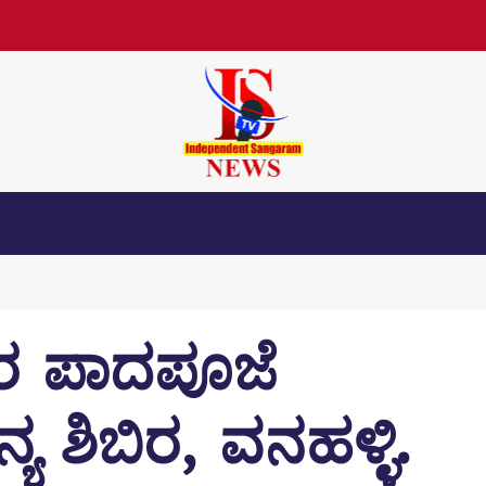
Contact Us
About Us
ರ ಪಾದಪೂಜೆ
ಯ ಶಿಬಿರ, ವನಹಳ್ಳಿ.