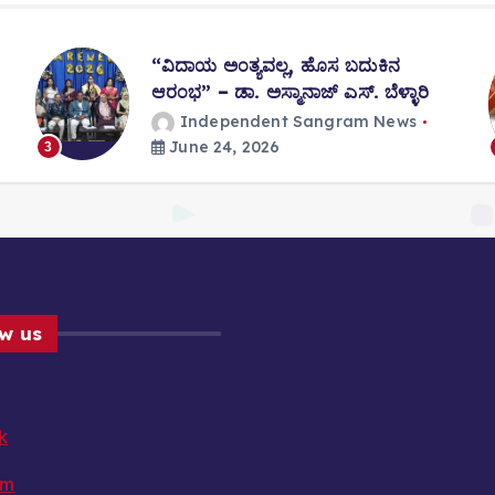
“ವಿದಾಯ ಅಂತ್ಯವಲ್ಲ, ಹೊಸ ಬದುಕಿನ
ಆರಂಭ” – ಡಾ. ಅಸ್ಮಾನಾಜ್ ಎಸ್. ಬೆಳ್ಳಾರಿ
Independent Sangram News
June 24, 2026
3
ow us
k
am