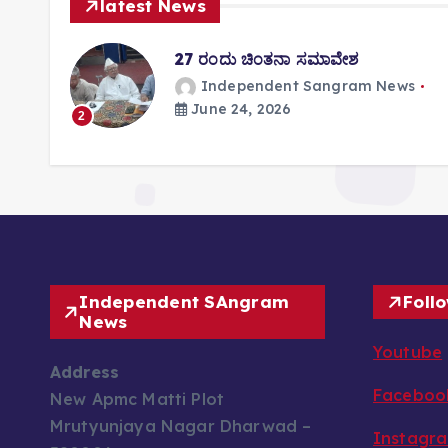
latest News
i
o
ತಿಸಿ
27 ರಂದು ಚಿಂತನಾ ಸಮಾವೇಶ
n
Independent Sangram News
June 24, 2026
s
2
Independent SAngram
Foll
News
Youtube
Address
Faceboo
New Apmc Matti Plot
Mrutyunjaya Nagar Dharwad –
Instagr