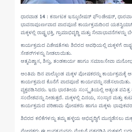
ಧಾರವಾಡ 14 : ಕರ್ನಾಟಕ ಇನ್ಕೂಬೇಷನ್ ಫೌಂಡೇಷನ್, ಧಾರವಾಡ ವತ
ಭಾವನಾಪೂರ್ಣವಾದ ಪಾದಪೂಜೆ ಕಾರ್ಯಕ್ರಮದಿಂದ ಯಶಸ್ವಿಯಾಗಿ ಮ
ಮಕ್ಕಳಲ್ಲಿ ರಾಷ್ಟ್ರಭಕ್ತಿ, ಗ್ರಾಮಾಭಿವೃದ್ಧಿ ಮತ್ತು ಸೇವಾಭಾವನೆಗಳನ್ನು 
ಕಾರ್ಯಕ್ರಮದ ವಿಶೇಷತೆಗಳು ಶಿಬಿರದ ಅವಧಿಯಲ್ಲಿ ಮಕ್ಕಳಿಗೆ ರಾಷ್ಟ್
ಸೇಶನ್‌ಗಳನ್ನು ನೀಡಲಾಯಿತು.
ಆತ್ಮವಿಶ್ವಾಸ, ಶಿಸ್ತು, ತಂಡಕಾರ್ಯ ಹಾಗೂ ಸಮಾಜಸೇವಾ ಮನೋಭಾ
ಅಂತಿಮ ದಿನ ಪಾಲ್ಗೊಂಡ ಮಕ್ಕಳ ಪೋಷಕರನ್ನು ಕಾರ್ಯಕ್ರಮಕ್ಕೆ ಆಹ್ವ
ಕಾರ್ಯಕ್ರಮದ ಕೊನೆಗೆ ಪಾದಪೂಜೆ ಕಾರ್ಯವನ್ನು ನಡೆಸಲಾಯಿತು. 
ವ್ಯಕ್ತಪಡಿಸಿದರು. ಇದು ಭಾರತೀಯ ಸಂಸ್ಕೃತಿಯಲ್ಲಿ ಅತ್ಯಂತ ಪವಿ
ಸಂದೇಶವನ್ನು ನೀಡುತ್ತದೆ. ಮಕ್ಕಳಲ್ಲಿ ವಿನಯ, ಸಂಸ್ಕಾರ ಮತ್
ಕಾರ್ಯಕ್ರಮದ ಪರಿಣಾಮ ಪೋಷಕರು ಹಾಗೂ ಮಕ್ಕಳು ಭಾವುಕವರಾಗಿ
ಶಿಬಿರದ ಕಲಿಕೆಗಳನ್ನು ತಮ್ಮ ಹಳ್ಳಿಯ ಅಭಿವೃದ್ಧಿಗೆ ಮುನ್ನಡೆಸಲು ಮಕ್
ಪೋಷಕರು ಈ ಉಪಕ್ರಮವನ್ನು ಮೆಚ್ಚುಗೆ ವ್ಯಕ್ತಪಡಿಸಿ ಮಕ್ಕಳಲ್ಲಿ