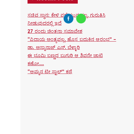
ಸಚಿವ ಸ್ಥಾನ: ಕೇಳಿ ಪಡೆಯುವುದಲ್ಲ, ಗುರುತಿಸಿ
ನೀಡುವುದರಲ್ಲಿ ಇದೆ
27 ರಂದು ಚಿಂತನಾ ಸಮಾವೇಶ
“ವಿದಾಯ ಅಂತ್ಯವಲ್ಲ, ಹೊಸ ಬದುಕಿನ ಆರಂಭ” –
ಡಾ. ಅಸ್ಮಾನಾಜ್ ಎಸ್. ಬೆಳ್ಳಾರಿ
ಈ ಭೂಮಿ ಬಣ್ಣದ ಬುಗುರಿ ಆ ಶಿವನೇ ಚಾಟಿ
ಕಣೋ….
“ಅಮ್ಮನ ಟೀ ಸ್ಟಾಲ್” ಕಥೆ