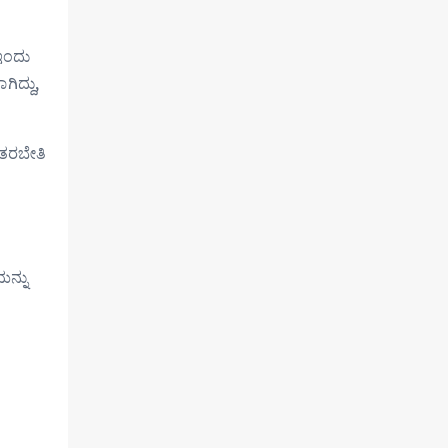
 ಇಂದು
ಿದ್ದು,
 ತರಬೇತಿ
ನ್ನು