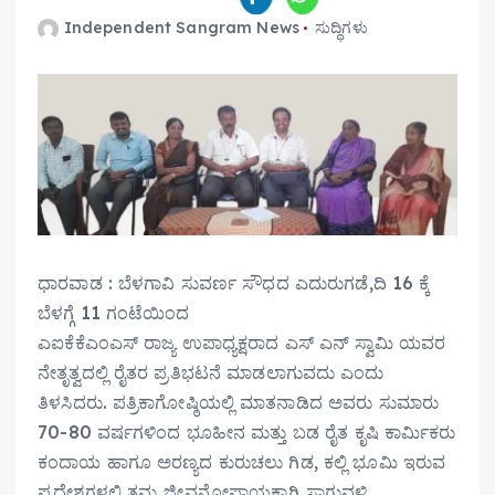
Independent Sangram News
ಸುದ್ಧಿಗಳು
ಧಾರವಾಡ : ಬೆಳಗಾವಿ ಸುವರ್ಣ ಸೌಧದ ಎದುರುಗಡೆ,ದಿ 16 ಕ್ಕೆ
ಬೆಳಗ್ಗೆ 11 ಗಂಟೆಯಿಂದ
ಎಐಕೆಕೆಎಂಎಸ್‌ ರಾಜ್ಯ ಉಪಾಧ್ಯಕ್ಷರಾದ ಎಸ್ ಎನ್ ಸ್ವಾಮಿ ಯವರ
ನೇತೃತ್ವದಲ್ಲಿ ರೈತರ ಪ್ರತಿಭಟನೆ ಮಾಡಲಾಗುವದು ಎಂದು
ತಿಳಸಿದರು. ಪತ್ರಿಕಾಗೋಷ್ಠಿಯಲ್ಲಿ ಮಾತನಾಡಿದ ಅವರು ಸುಮಾರು
70-80 ವರ್ಷಗಳಿಂದ ಭೂಹೀನ ಮತ್ತು ಬಡ ರೈತ ಕೃಷಿ ಕಾರ್ಮಿಕರು
ಕಂದಾಯ ಹಾಗೂ ಅರಣ್ಯದ ಕುರುಚಲು ಗಿಡ, ಕಲ್ಲಿ ಭೂಮಿ ಇರುವ
ಪ್ರದೇಶಗಳಲ್ಲಿ ತಮ್ಮ ಜೀವನೋಪಾಯಕ್ಕಾಗಿ ಸಾಗುವಳಿ