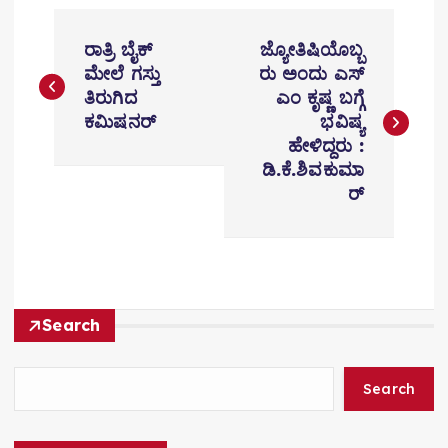
P
ರಾತ್ರಿ ಬೈಕ್
ಜ್ಯೋತಿಷಿಯೊಬ್ಬ
o
ಮೇಲೆ ಗಸ್ತು
ರು ಅಂದು ಎಸ್​
ತಿರುಗಿದ
ಎಂ ಕೃಷ್ಣ ಬಗ್ಗೆ
s
ಕಮಿಷನರ್
ಭವಿಷ್ಯ
t
ಹೇಳಿದ್ದರು :
ಡಿ.ಕೆ.ಶಿವಕುಮಾ
n
ರ್
a
v
i
Search
g
a
Search
t