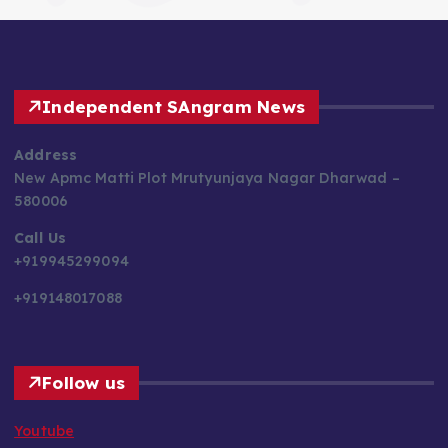
Independent SAngram News
Address
New Apmc Matti Plot Mrutyunjaya Nagar Dharwad –
580006
Call Us
+919945299094
+919148017088
Follow us
Youtube