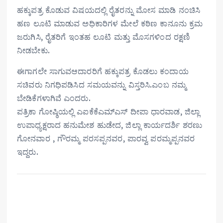
ಹಕ್ಕುಪತ್ರ ಕೊಡುವ ವಿಷಯದಲ್ಲಿ ರೈತರನ್ನು ಮೋಸ ಮಾಡಿ ನಂಚಿಸಿ
ಹಣ ಲೂಟಿ ಮಾಡುವ ಅಧಿಕಾರಿಗಳ ಮೇಲೆ ಕಠಿಣ ಕಾನೂನು ಕ್ರಮ
ಜರುಗಿಸಿ, ರೈತರಿಗೆ ಇಂತಹ ಲೂಟಿ ಮತ್ತು ಮೊಸಗಳಿಂದ ರಕ್ಷಣಿ
ನೀಡಬೇಕು.
ಈಗಾಗಲೇ ಸಾಗುವಆದಾರರಿಗೆ ಹಕ್ಕುಪತ್ರ ಕೊಡಲು ಕಂದಾಯ
ಸಚಿವರು ನಿಗಧಿಪಡಿಸಿದ ಸಮಯವನ್ನು ವಿಸ್ತರಿಸಿ.ಎಂಬ ನಮ್ಮ
ಬೇಡಿಕೆಗಳಾಗಿವೆ ಎಂದರು.
ಪತ್ರಿಕಾ ಗೋಷ್ಠಿಯಲ್ಲಿ ಎಐಕೆಕೆಎಮ್‌ಎಸ್ ದೀಪಾ ಧಾರವಾಡ, ಜಿಲ್ಲಾ
ಉಪಾಧ್ಯಕ್ಷರಾದ ಹನುಮೇಶ ಹುಡೇದ, ಜಿಲ್ಲಾ ಕಾರ್ಯದರ್ಶಿ ಶರಣು
ಗೋನವಾರ , ಗೌರಮ್ಮ ಪರಸಪ್ಪನವರ, ಪಾರವ್ವ ಪರಮ್ಮಪ್ಪನವರ
ಇದ್ದರು.