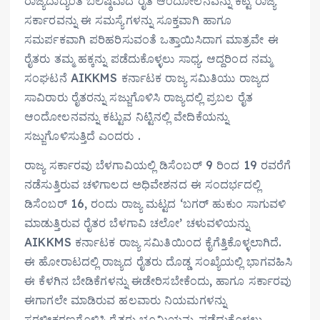
ರಾಜ್ಯದಾದ್ಯಂತ ಬಲಿಷ್ಠವಾದ ರೈತ ಆಂದೋಲನವನ್ನು ಕಟ್ಟಿ ರಾಜ್ಯ
ಸರ್ಕಾರವನ್ನು ಈ ಸಮಸ್ಯೆಗಳನ್ನು ಸೂಕ್ತವಾಗಿ ಹಾಗೂ
ಸಮರ್ಪಕವಾಗಿ ಪರಿಹರಿಸುವಂತೆ ಒತ್ತಾಯಿಸಿದಾಗ ಮಾತ್ರವೇ ಈ
ರೈತರು ತಮ್ಮ ಹಕ್ಕನ್ನು ಪಡೆದುಕೊಳ್ಳಲು ಸಾಧ್ಯ. ಆದ್ದರಿಂದ ನಮ್ಮ
ಸಂಘಟನೆ AIKKMS ಕರ್ನಾಟಕ ರಾಜ್ಯ ಸಮಿತಿಯು ರಾಜ್ಯದ
ಸಾವಿರಾರು ರೈತರನ್ನು ಸಜ್ಜುಗೊಳಿಸಿ ರಾಜ್ಯದಲ್ಲಿ ಪ್ರಬಲ ರೈತ
ಆಂದೋಲನವನ್ನು ಕಟ್ಟುವ ನಿಟ್ಟಿನಲ್ಲಿ ವೇದಿಕೆಯನ್ನು
ಸಜ್ಜುಗೊಳಿಸುತ್ತಿದೆ ಎಂದರು .
ರಾಜ್ಯ ಸರ್ಕಾರವು ಬೆಳಗಾವಿಯಲ್ಲಿ ಡಿಸೆಂಬರ್ 9 ರಿಂದ 19 ರವರೆಗೆ
ನಡೆಸುತ್ತಿರುವ ಚಳಿಗಾಲದ ಅಧಿವೇಶನದ ಈ ಸಂದರ್ಭದಲ್ಲಿ
ಡಿಸೆಂಬರ್ 16, ರಂದು ರಾಜ್ಯ ಮಟ್ಟದ ‘ಬಗರ್ ಹುಕುಂ ಸಾಗುವಳಿ
ಮಾಡುತ್ತಿರುವ ರೈತರ ಬೆಳಗಾವಿ ಚಲೋ’ ಚಳುವಳಿಯನ್ನು
AIKKMS ಕರ್ನಾಟಕ ರಾಜ್ಯ ಸಮಿತಿಯಿಂದ ಕೈಗೆತ್ತಿಕೊಳ್ಳಲಾಗಿದೆ.
ಈ ಹೋರಾಟದಲ್ಲಿ ರಾಜ್ಯದ ರೈತರು ದೊಡ್ಡ ಸಂಖ್ಯೆಯಲ್ಲಿ ಭಾಗವಹಿಸಿ
ಈ ಕೆಳಗಿನ ಬೇಡಿಕೆಗಳನ್ನು ಈಡೇರಿಸಬೇಕೆಂದು, ಹಾಗೂ ಸರ್ಕಾರವು
ಈಗಾಗಲೇ ಮಾಡಿರುವ ಹಲವಾರು ನಿಯಮಗಳನ್ನು
ಸರಳೀಕರಣಗೊಳಿಸಿ ರೈತರು ಭೂಮಿಯನ್ನು ಪಡೆದುಕೊಳ್ಳಲು