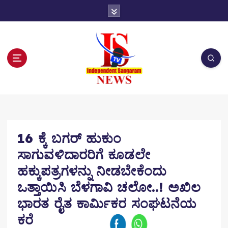
S
k
i
p
t
o
c
o
n
t
e
n
16 ಕ್ಕೆ ಬಗರ್ ಹುಕುಂ
t
ಸಾಗುವಳಿದಾರರಿಗೆ ಕೂಡಲೇ
ಹಕ್ಕುಪತ್ರಗಳನ್ನು ನೀಡಬೇಕೆಂದು
ಒತ್ತಾಯಿಸಿ ಬೆಳಗಾವಿ ಚಲೋ..! ಅಖಿಲ
ಭಾರತ ರೈತ ಕಾರ್ಮಿಕರ ಸಂಘಟನೆಯ
ಕರೆ