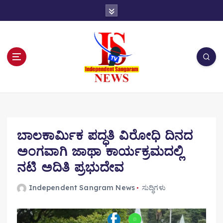
S
k
i
p
t
o
c
o
n
t
e
n
ಬಾಲಕಾರ್ಮಿಕ ಪದ್ಧತಿ ವಿರೋಧಿ ದಿನದ
t
ಅಂಗವಾಗಿ ಜಾಥಾ ಕಾರ್ಯಕ್ರಮದಲ್ಲಿ
ನಟಿ ಅದಿತಿ ಪ್ರಭುದೇವ
Independent Sangram News
ಸುದ್ಧಿಗಳು