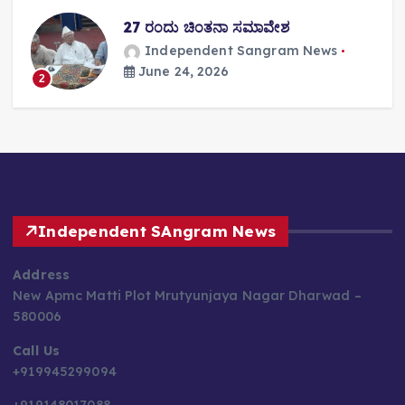
27 ರಂದು ಚಿಂತನಾ ಸಮಾವೇಶ
Independent Sangram News
June 24, 2026
2
Independent SAngram News
Address
New Apmc Matti Plot Mrutyunjaya Nagar Dharwad –
580006
Call Us
+919945299094
+919148017088