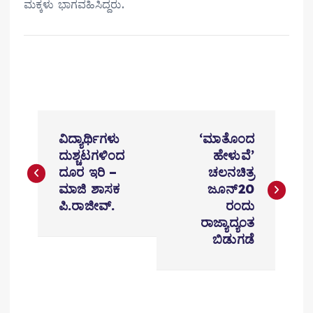
ಮಕ್ಕಳು ಭಾಗವಹಿಸಿದ್ದರು.
P
ವಿದ್ಯಾರ್ಥಿಗಳು
‘ಮಾತೊಂದ
o
ದುಶ್ಚಟಗಳಿಂದ
ಹೇಳುವೆ’
ದೂರ ಇರಿ –
ಚಲನಚಿತ್ರ
s
ಮಾಜಿ ಶಾಸಕ
ಜೂನ್20
t
ಪಿ.ರಾಜೀವ್.
ರಂದು
ರಾಜ್ಯಾದ್ಯಂತ
n
ಬಿಡುಗಡೆ
a
v