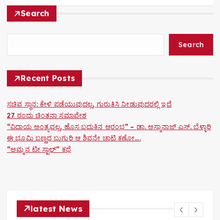
i
Search
g
a
Search
t
Recent Posts
i
o
ಸಚಿವ ಸ್ಥಾನ: ಕೇಳಿ ಪಡೆಯುವುದಲ್ಲ, ಗುರುತಿಸಿ ನೀಡುವುದರಲ್ಲಿ ಇದೆ
27 ರಂದು ಚಿಂತನಾ ಸಮಾವೇಶ
n
“ವಿದಾಯ ಅಂತ್ಯವಲ್ಲ, ಹೊಸ ಬದುಕಿನ ಆರಂಭ” – ಡಾ. ಅಸ್ಮಾನಾಜ್ ಎಸ್. ಬೆಳ್ಳಾರಿ
ಈ ಭೂಮಿ ಬಣ್ಣದ ಬುಗುರಿ ಆ ಶಿವನೇ ಚಾಟಿ ಕಣೋ….
“ಅಮ್ಮನ ಟೀ ಸ್ಟಾಲ್” ಕಥೆ
latest News