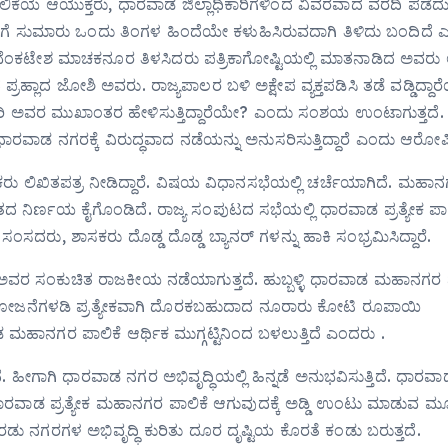
ಿಕೆಯ ಆಯುಕ್ತರು, ಧಾರವಾಡ ಜಿಲ್ಲಾಧಿಕಾರಿಗಳಿಂದ ವಿವರವಾದ ವರದಿ ಪಡೆದ
 ಸುಮಾರು ಒಂದು ತಿಂಗಳ ಹಿಂದೆಯೇ ಕಳುಹಿಸಿರುವದಾಗಿ ತಿಳಿದು ಬಂದಿದೆ 
ಕ್ಷ ವೆಂಕಟೇಶ ಮಾಚಕನೂರ ತಿಳಸಿದರು ಪತ್ರಿಕಾಗೋಷ್ಟಿಯಲ್ಲಿ ಮಾತನಾಡಿದ ಅವರು
ಲಾದ ಜೋಶಿ ಅವರು. ರಾಜ್ಯಪಾಲರ ಬಳಿ ಅಕ್ಷೇಪ ವ್ಯಕ್ತಪಡಿಸಿ ತಡೆ ವಡ್ಡಿದ್ದಾ
ಿ ಅವರ ಮುಖಾಂತರ ಹೇಳಿಸುತ್ತಿದ್ದಾರೆಯೇ? ಎಂದು ಸಂಶಯ ಉಂಟಾಗುತ್ತದೆ
ಾಡ ನಗರಕ್ಕೆ ವಿರುದ್ಧವಾದ ನಡೆಯನ್ನು ಅನುಸರಿಸುತ್ತಿದ್ದಾರೆ ಎಂದು ಆರೋಪ
ು ಲಿಖಿತಪತ್ರ ನೀಡಿದ್ದಾರೆ. ವಿಷಯ ವಿಧಾನಸಭೆಯಲ್ಲಿ ಚರ್ಚೆಯಾಗಿದೆ. ಮಹಾ
ಮತದ ನಿರ್ಣಯ ಕೈಗೊಂಡಿದೆ. ರಾಜ್ಯ ಸಂಪುಟದ ಸಭೆಯಲ್ಲಿ ಧಾರವಾಡ ಪ್ರತ್ಯೇಕ ಪಾಲ
ದರು, ಶಾಸಕರು ದೊಡ್ಡ ದೊಡ್ಡ ಬ್ಯಾನರ್ ಗಳನ್ನು ಹಾಕಿ ಸಂಭ್ರಮಿಸಿದ್ದಾರೆ.
ವರ ಸಂಕುಚಿತ ರಾಜಕೀಯ ನಡೆಯಾಗುತ್ತದೆ. ಹುಬ್ಬಳ್ಳಿ ಧಾರವಾಡ ಮಹಾನಗರ ಪ
ಯೋಜನೆಗಳಡಿ ಪ್ರತ್ಯೇಕವಾಗಿ ದೊರಕಬಹುದಾದ ನೂರಾರು ಕೋಟಿ ರೂಪಾಯಿ
ವಾಡ ಮಹಾನಗರ ಪಾಲಿಕೆ ಆರ್ಥಿಕ ಮುಗ್ಗಟ್ಟಿನಿಂದ ಬಳಲುತ್ತಿದೆ ಎಂದರು .
ೀಗಾಗಿ ಧಾರವಾಡ ನಗರ ಅಭಿವೃದ್ಧಿಯಲ್ಲಿ ಹಿನ್ನಡೆ ಅನುಭವಿಸುತ್ತಿದೆ. ಧಾರವಾ
 ಧಾರವಾಡ ಪ್ರತ್ಯೇಕ ಮಹಾನಗರ ಪಾಲಿಕೆ ಆಗುವುದಕ್ಕೆ ಅಡ್ಡಿ ಉಂಟು ಮಾಡುವ 
ು ನಗರಗಳ ಅಭಿವೃದ್ಧಿ ಕುರಿತು ದೂರ ದೃಷ್ಟಿಯ ಕೊರತೆ ಕಂಡು ಬರುತ್ತದೆ.