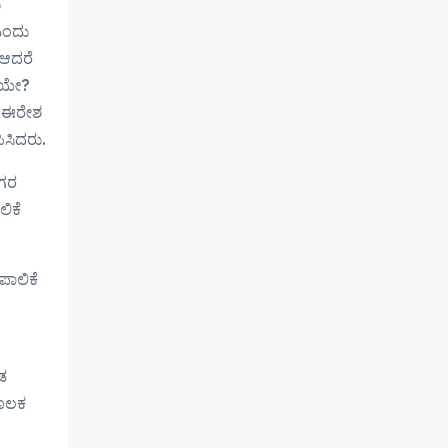
ು
ಎಂದು
 ಆದರೆ
ರೆಯೇ?
. ಈರೇಶ
ಿಸಿದರು.
ನಗರ
ಿಕೆ
ಾಲಿಕೆ
ಡ
ಮೂಲಕ