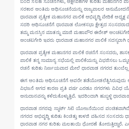
ಬಂದ ಸಲಹೆ ಸೂಚನೆಗಳು, ಅಕ್ಷೇಪಣೆಗಳ ಕುರಿತು ಮಹಾನಗರ ಪಾಲ
ಸರಕಾರ ಅಂತಿಮ ಅಧಿಸೂಚನೆಯನ್ನು ರಾಜ್ಯಪಾಲರ ಅನುಮೋದನೆಗೆ
ಧಾರವಾಡ ಪ್ರತ್ಯೇಕ ಮಹಾನಗರ ಪಾಲಿಕೆ ಅಭಿವೃದ್ಧಿ ವೇದಿಕೆ ಅಧ್ಯ
ಸದರಿ ಅಧಿಸೂಚನೆಗೆ ಧಾರವಾಡ ಲೋಕಸಭಾ ಕ್ಷೇತ್ರದ ಸಂಸದರಾದ ಪ್ರಹ್
ತಮ್ಮ ಮನಸ್ಸಿನ ಮಾತನ್ನು ಮಾಜಿ ಮಹಾಪೌರ ಈರೇಶ್ ಅಂಚಟಗೇರ
ಅಂಚಟಗೇರಿ ಇವರು ಧಾರವಾಡ ಮಹಾನಗರ ಪಾಲಿಕೆ ಸದಸ್ಯರಾಗಿ ಧಾರವ
ಧಾರವಾಡ ಪ್ರತ್ಯೇಕ ಮಹಾನಗರ ಪಾಲಿಕೆ ರಚನೆಗೆ ಸಂಸದರು, ಶಾಸಕರ
ಪಾಲಿಕೆ ತನ್ನ ಸಾಮಾನ್ಯ ಸಭೆಯಲ್ಲಿ ಪಾಲಿಕೆಯನ್ನು ವಿಭಜಿಸಲು ಒಮ್
ರಚನೆ ಕುರಿತು ನಿರ್ಣಯವಾದ ಮೇಲೆ ಧಾರವಾಡ ನಗರದ ತುಂಬೆಲ್ಲ ಸಂಸ
ಈಗ ಅಂತಿಮ ಅಧಿಸೂಚನೆಗೆ ಅವರೇ ತಡೆಯೋಡಲೆತ್ನಿಸಿರುವುದು ಅ
ವಿಭಜನೆ ಆಗದ ಕಾರಣ ಪ್ರತಿ ವರ್ಷ ಎರಡೂ ನಗರಗಳು ವಿವಿಧ 
ಅನುದಾನವನ್ನು ಕಳೆದುಕೊಳ್ಳುತ್ತಿವೆ. ಇದರಿಂದಾಗಿ ಹುಬ್ಬಳ್ಳಿ ಧಾರ
ಧಾರವಾಡ ನಗರವು ಸ್ಮಾರ್ಟ್ ಸಿಟಿ ಯೋಜನೆಯಿಂದ ವಂಚಿತವಾಗಿದೆ. ಹ
ನಗರದ ಅಭಿವೃದ್ಧಿ ಕುರಿತು ಕಿಂಚಿತ್ತು ಕಾಳಜಿ ವಹಿಸದ ಸಂಸದರು
ಧಾರವಾಡ ನಗರ ಕುರಿತು ಮಲತಾಯಿ ಧೋರಣೆ ತೋರುತ್ತಿದ್ದಾರೆ. ಎರಡ