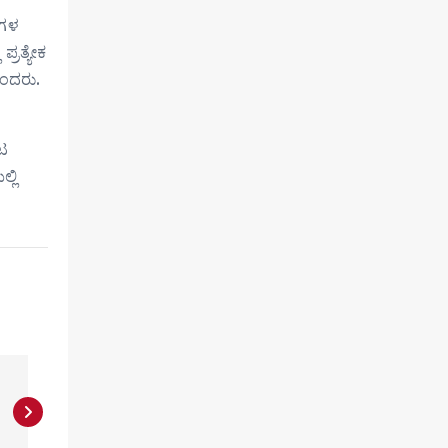
ರಗಳ
್ರತ್ಯೇಕ
ಎಂದರು.
ುಟ
್ಲಿ