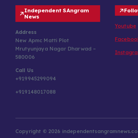
Independent SAngram
Foll
News
Youtube
Address
Faceboo
New Apmc Matti Plot
Mrutyunjaya Nagar Dharwad –
Instagr
580006
Call Us
+919945299094
+919148017088
Copyright © 2026 independentsangramnews.c