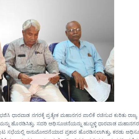
ಿಸಿ ಧಾರವಾಡ ನಗರಕ್ಕೆ ಪ್ರತ್ಯೇಕ ಮಹಾನಗರ ಪಾಲಿಕೆ ರಚಿಸುವ ಕುರಿತು ರಾಜ್ಯ
್ನು ಹೊರಡಿಸಿತ್ತು. ಸದರಿ ಅಧಿಸೂಚನೆಯನ್ನು ಹುಬ್ಬಳ್ಳಿ ಧಾರವಾಡ ಮಹಾನಗರ 
ಂಪುಟ ಸಭೆಯಲ್ಲಿ ಅನುಮೋದನೆಯಾದ ಪ್ರಕಾರ ಹೊರಡಿಸಲಾಗಿತ್ತು. ಕರಡು ಅಧಿಸೂ