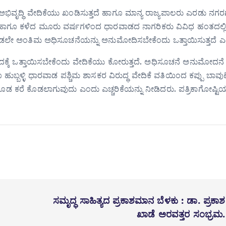
ಭಿವೃದ್ಧಿ ವೇದಿಕೆಯು ಖಂಡಿಸುತ್ತದೆ ಹಾಗೂ ಮಾನ್ಯ ರಾಜ್ಯಪಾಲರು ಎರಡು ನಗ
ು ಹಾಗೂ ಕಳೆದ ಮೂರು ವರ್ಷಗಳಿಂದ ಧಾರವಾಡದ ನಾಗರಿಕರು ವಿವಿಧ ಹಂತದಲ್ಲಿ ಪ
ಕೂಡಲೇ ಅಂತಿಮ ಅಧಿಸೂಚನೆಯನ್ನು ಅನುಮೋದಿಸಬೇಕೆಂದು ಒತ್ತಾಯಿಸುತ್ತದೆ 
ು ಇದಕ್ಕೆ ಒತ್ತಾಯಿಸಬೇಕೆಂದು ವೇದಿಕೆಯು ಕೋರುತ್ತದೆ. ಅಧಿಸೂಚನೆ ಅನುಮೋದನೆ
ಬ್ಬಳ್ಳಿ ಧಾರವಾಡ ಪಶ್ಚಿಮ ಶಾಸಕರ ವಿರುದ್ಧ ವೇದಿಕೆ ವತಿಯಿಂದ ಕಪ್ಪು ಬಾವ
 ಕರೆ ಕೊಡಲಾಗುವುದು ಎಂದು ಎಚ್ಚರಿಕೆಯನ್ನು ನೀಡಿದರು. ಪತ್ರಿಕಾಗೋಷ್ಟಿಯಲ
ಸಮೃದ್ಧ ಸಾಹಿತ್ಯದ ಪ್ರಕಾಶಮಾನ ಬೆಳಕು : ಡಾ. ಪ್ರಕಾಶ
ಖಾಡೆ ಅರವತ್ತರ ಸಂಭ್ರಮ.