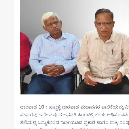
ಧಾರವಾಡ 10 : ಹುಬ್ಬಳ್ಳಿ ಧಾರವಾಡ ಮಹಾನಗರ ಪಾಲಿಕೆಯನ್ನು ವಿಭಜ
ಸರ್ಕಾರವು ಇದೇ ವರ್ಷದ ಜನವರಿ ತಿಂಗಳಲ್ಲಿ ಕರಡು ಅಧಿಸೂಚನೆಯನ
ಸಭೆಯಲ್ಲಿ ಒಮ್ಮತದಿಂದ ನಿರ್ಣಯಿಸಿದ ಪ್ರಕಾರ ಹಾಗೂ ರಾಜ್ಯ ಸ