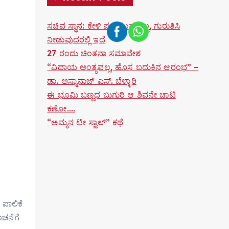
ಸಚಿವ ಸ್ಥಾನ: ಕೇಳಿ ಪಡೆಯುವುದಲ್ಲ, ಗುರುತಿಸಿ
ನೀಡುವುದರಲ್ಲಿ ಇದೆ
27 ರಂದು ಚಿಂತನಾ ಸಮಾವೇಶ
“ವಿದಾಯ ಅಂತ್ಯವಲ್ಲ, ಹೊಸ ಬದುಕಿನ ಆರಂಭ” –
ಡಾ. ಅಸ್ಮಾನಾಜ್ ಎಸ್. ಬೆಳ್ಳಾರಿ
ಈ ಭೂಮಿ ಬಣ್ಣದ ಬುಗುರಿ ಆ ಶಿವನೇ ಚಾಟಿ
ಕಣೋ….
“ಅಮ್ಮನ ಟೀ ಸ್ಟಾಲ್” ಕಥೆ
ಪಾಲಿಕೆ
ಚನೆಗೆ