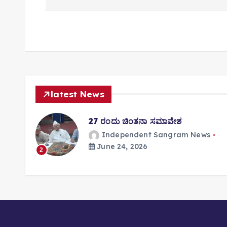
t
n
a
v
i
g
a
latest News
t
i
ತಿಸಿ
27 ರಂದು ಚಿಂತನಾ ಸಮಾವೇಶ
o
Independent Sangram News
n
June 24, 2026
s
2