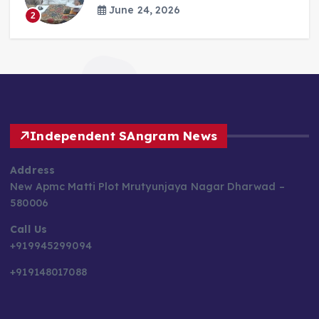
June 24, 2026
2
Independent SAngram News
Address
New Apmc Matti Plot Mrutyunjaya Nagar Dharwad –
580006
Call Us
+919945299094
+919148017088