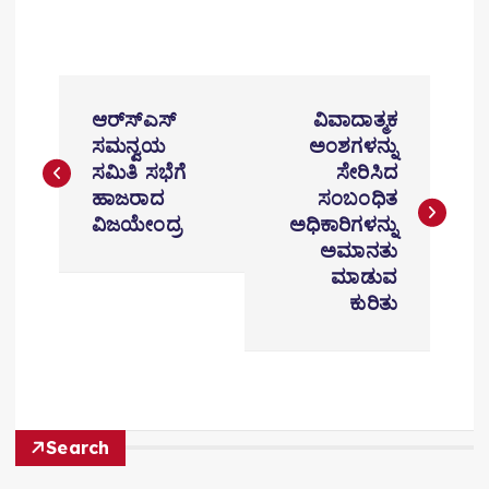
P
ಆರ್‌ಸ್ಎಸ್
ವಿವಾದಾತ್ಮಕ
o
ಸಮನ್ವಯ
ಅಂಶಗಳನ್ನು
ಸಮಿತಿ ಸಭೆಗೆ
ಸೇರಿಸಿದ
s
ಹಾಜರಾದ
ಸಂಬಂಧಿತ
t
ವಿಜಯೇಂದ್ರ
ಅಧಿಕಾರಿಗಳನ್ನು
ಅಮಾನತು
n
ಮಾಡುವ
ಕುರಿತು
a
v
i
g
Search
a