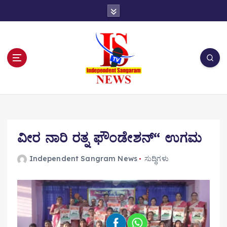
S
k
i
p
t
o
c
o
n
t
e
n
ವೀರ ನಾರಿ ರತ್ನ ಫೌಂಡೇಶನ್“ ಉಗಮ
t
Independent Sangram News
ಸುದ್ಧಿಗಳು