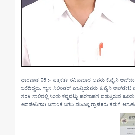
ಧಾರವಾಡ 05 :- ಪತ್ರಕರ್ತ ರವಿಕುಮಾರ ಅವರು ಕೆ.ವೈ.ಸಿ ಅಪ್‌ಡೇಟ
ಬರೆದಿದ್ದರು. ಗ್ಯಾಸ ಸಿಲಿಂಡರ್ ಏಜನ್ಸಿಯವರು ಕೆ.ವೈ.ಸಿ ಅಪ್‌ಡೇಟ ಮ
ಸರತಿ ಸಾಲಿನಲ್ಲಿ ನಿಂತು ಕಷ್ಟಪಟ್ಟು ಹರಸಾಹಸ ಪಡುತ್ತಿರುವ ಕುರ
ಅಪಡೇಟಗಾಗಿ ದಿನಾಂಕ ನಿಗದಿ ಪಡಿಸಿಲ್ಲ ಗ್ರಾಹಕರು ತಮಗೆ ಅನ