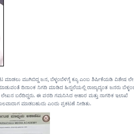
 ಮಾಡಲು ಮುಗಿಬಿದ್ದ ಜನ, ಬೆಳ್ಳಂಬೆಳಿಗ್ಗೆ ಕ್ಯೂ ಎಂಬ ಶಿರ್ಷಿಕೆಯಡಿ ವಿಶೇಷ 
ಾಡುವಂತೆ ದಿನಾಂಕ ನಿಗದಿ ಮಾಡಿದ ಹಿನ್ನಲೆಯಲ್ಲಿ ರಾಜ್ಯಾದ್ಯಂತ ಜನರು ಬೆಳ್ಳಂಬೆಳ
ಿತು ಲೇಖನ ಬರೆದಿದ್ದರು. ಈ ವರದಿ ಗಮನಿಸಿದ ಆಹಾರ ಮತ್ತು ನಾಗರಿಕ ಇಲಾಖೆ
ುಕೂಲವಾದಾಗ ಮಾಡಬಹುದು ಎಂದು ಪ್ರಕಟಣೆ ನೀಡಿತು.