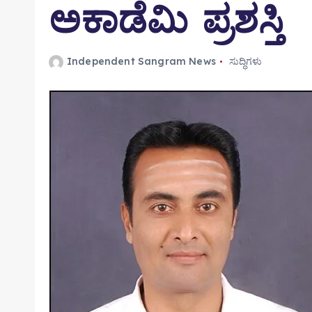
ಅಕಾಡೆಮಿ ಪ್ರಶಸ್ತಿ
Independent Sangram News
ಸುದ್ಧಿಗಳು