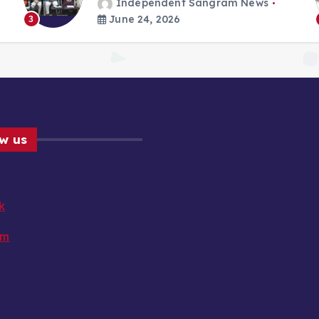
Independent Sangram News
June 24, 2026
3
ow us
k
am