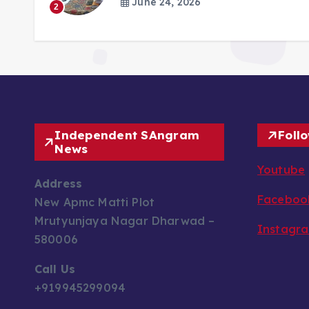
June 24, 2026
s
2
Independent SAngram
Foll
News
Youtube
Address
Faceboo
New Apmc Matti Plot
Mrutyunjaya Nagar Dharwad –
Instagr
580006
Call Us
+919945299094