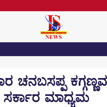
Contact Us
About Us
ಾರ ಚನಬಸಪ್ಪ ಕಗ್ಗಣ್ಣ
 ಸರ್ಕಾರ ಮಾಧ್ಯಮ