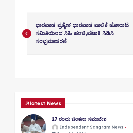
P
o
ಧಾರವಾಡ ಪ್ರತ್ಯೇಕ ಧಾರವಾಡ ಪಾಲಿಕೆ ಹೋರಾಟ
s
ಸಮಿತಿಯಿಂದ ಸಿಹಿ ಹಂಚಿ,ಪಟಾಕಿ ಸಿಡಿಸಿ
t
ಸಂಭ್ರಮಾಚರಣೆ
n
a
v
i
g
a
t
latest News
i
o
ತಿಸಿ
27 ರಂದು ಚಿಂತನಾ ಸಮಾವೇಶ
n
Independent Sangram News