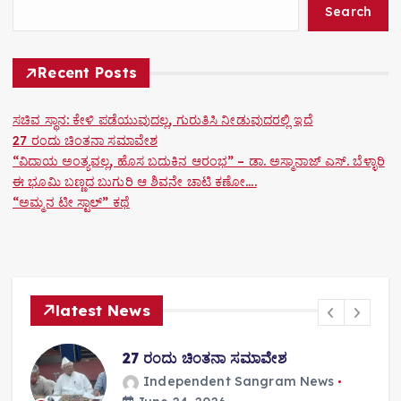
a
Search
t
Recent Posts
i
o
ಸಚಿವ ಸ್ಥಾನ: ಕೇಳಿ ಪಡೆಯುವುದಲ್ಲ, ಗುರುತಿಸಿ ನೀಡುವುದರಲ್ಲಿ ಇದೆ
27 ರಂದು ಚಿಂತನಾ ಸಮಾವೇಶ
n
“ವಿದಾಯ ಅಂತ್ಯವಲ್ಲ, ಹೊಸ ಬದುಕಿನ ಆರಂಭ” – ಡಾ. ಅಸ್ಮಾನಾಜ್ ಎಸ್. ಬೆಳ್ಳಾರಿ
ಈ ಭೂಮಿ ಬಣ್ಣದ ಬುಗುರಿ ಆ ಶಿವನೇ ಚಾಟಿ ಕಣೋ….
“ಅಮ್ಮನ ಟೀ ಸ್ಟಾಲ್” ಕಥೆ
latest News
27 ರಂದು ಚಿಂತನಾ ಸಮಾವೇಶ
Independent Sangram News