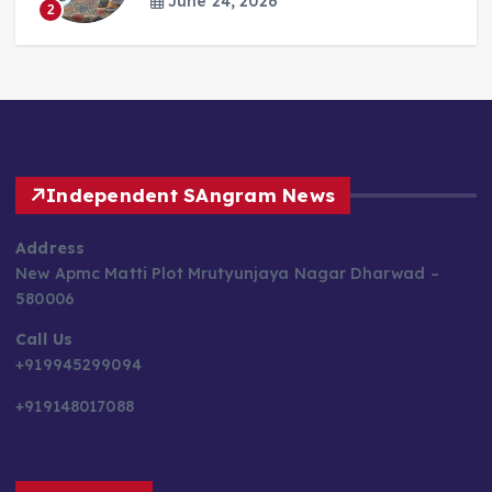
June 24, 2026
2
Independent SAngram News
Address
New Apmc Matti Plot Mrutyunjaya Nagar Dharwad –
580006
Call Us
+919945299094
+919148017088