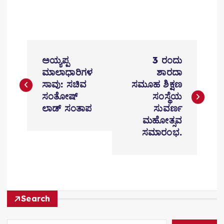
P
ಅಯ್ಯಪ್ಪ
3 ರಂದು
o
ಮಾಲಾಧಾರಿಗಳ
ಶಾರದಾ
ಸಾವು: ಸಚಿವ
ಸಮೂಹ ಶಿಕ್ಷಣ
s
ಸಂತೋಷ್
ಸಂಸ್ಥೆಯ
t
ಲಾಡ್ ಸಂತಾಪ
ಸುವರ್ಣ
ಮಹೋತ್ಸವ
n
ಸಮಾರಂಭ.
a
v
i
Search
g