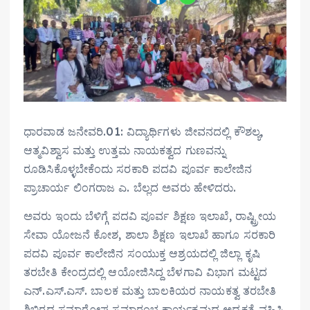
ಧಾರವಾಡ ಜನೇವರಿ.01: ವಿದ್ಯಾರ್ಥಿಗಳು ಜೀವನದಲ್ಲಿ ಕೌಶಲ್ಯ,
ಆತ್ಮವಿಶ್ವಾಸ ಮತ್ತು ಉತ್ತಮ ನಾಯಕತ್ವದ ಗುಣವನ್ನು
ರೂಡಿಸಿಕೊಳ್ಳಬೇಕೆಂದು ಸರಕಾರಿ ಪದವಿ ಪೂರ್ವ ಕಾಲೇಜಿನ
ಪ್ರಾಚಾರ್ಯ ಲಿಂಗರಾಜ ಎ. ಬೆಲ್ಲದ ಅವರು ಹೇಳಿದರು.
ಅವರು ಇಂದು ಬೆಳಿಗ್ಗೆ ಪದವಿ ಪೂರ್ವ ಶಿಕ್ಷಣ ಇಲಾಖೆ, ರಾಷ್ಟ್ರೀಯ
ಸೇವಾ ಯೋಜನೆ ಕೋಶ, ಶಾಲಾ ಶಿಕ್ಷಣ ಇಲಾಖೆ ಹಾಗೂ ಸರಕಾರಿ
ಪದವಿ ಪೂರ್ವ ಕಾಲೇಜಿನ ಸಂಯುಕ್ತ ಆಶ್ರಯದಲ್ಲಿ ಜಿಲ್ಲಾ ಕೃಷಿ
ತರಬೇತಿ ಕೇಂದ್ರದಲ್ಲಿ ಆಯೋಜಿಸಿದ್ದ ಬೆಳಗಾವಿ ವಿಭಾಗ ಮಟ್ಟದ
ಎನ್.ಎಸ್.ಎಸ್. ಬಾಲಕ ಮತ್ತು ಬಾಲಕಿಯರ ನಾಯಕತ್ವ ತರಬೇತಿ
ಶಿಬಿರದ ಸಮಾರೋಪ ಸಮಾರಂಭ ಕಾರ್ಯಕ್ರಮದ ಅಧ್ಯಕ್ಷತೆ ವಹಿಸಿ,