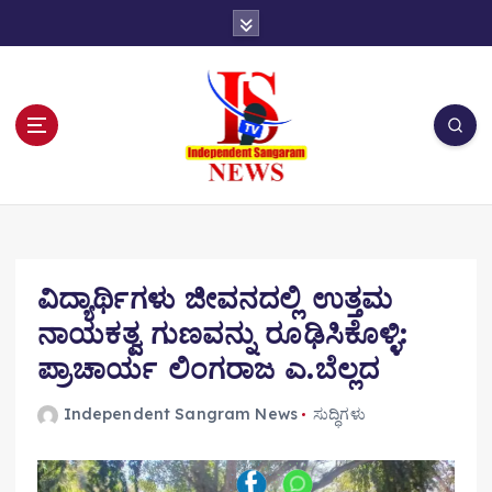
S
k
i
p
t
o
c
o
n
t
e
n
ವಿದ್ಯಾರ್ಥಿಗಳು ಜೀವನದಲ್ಲಿ ಉತ್ತಮ
t
ನಾಯಕತ್ವ ಗುಣವನ್ನು ರೂಢಿಸಿಕೊಳ್ಳಿ:
ಪ್ರಾಚಾರ್ಯ ಲಿಂಗರಾಜ ಎ.ಬೆಲ್ಲದ
Independent Sangram News
ಸುದ್ಧಿಗಳು