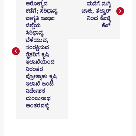
o
ಆರೋಗ್ಯದ
ಮನೆಗೆ ನುಗ್ಗಿ
ಕಡೆಗೆ; ಸರಿಧಾನ್ಯ
ಚಾಕು, ತಲ್ವಾರ್
s
ಜಾಗೃತಿ ಜಾಥಾ:
ನಿಂದ ಕೊಚ್ಚಿ
t
ಜಿಲ್ಲೆಯ
ಕೊ*
ಸಿರಿಧಾನ್ಯ
n
ಬೆಳೆಯುವ,
ಸಂರಕ್ಷಿಸುವ
a
ರೈತರಿಗೆ ಕೃಷಿ
v
ಇಲಾಖೆಯಿಂದ
ನಿರಂತರ
i
ಪ್ರೋತ್ಸಾಹ: ಕೃಷಿ
ಇಲಾಖೆ ಜಂಟಿ
g
ನಿರ್ದೇಶಕ
a
ಮಂಜುನಾಥ
ಅಂತರವಳ್ಳಿ
t
i
o