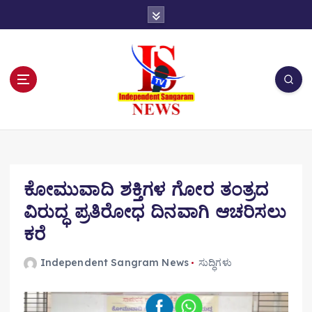
S
k
i
p
t
o
c
o
n
t
e
n
ಕೋಮುವಾದಿ ಶಕ್ತಿಗಳ ಗೋರ ತಂತ್ರದ
t
ವಿರುದ್ಧ ಪ್ರತಿರೋಧ ದಿನವಾಗಿ ಆಚರಿಸಲು
ಕರೆ
Independent Sangram News
ಸುದ್ಧಿಗಳು