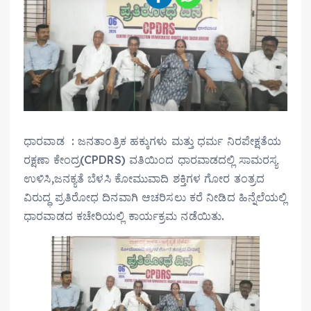
ಧಾರವಾಡ : ಜನತಾಂತ್ರಿಕ ಹಕ್ಕುಗಳು ಮತ್ತು ಧರ್ಮ ನಿರಪೇಕ್ಷತೆಯ
ರಕ್ಷಣಾ ಕೇಂದ್ರ(CPDRS) ವತಿಯಿಂದ ಧಾರವಾಡದಲ್ಲಿ ಸಾಮರಸ್ಯ
ಉಳಿಸಿ,ಜನಕ್ಯತೆ ಬೆಳಸಿ ಕೋಮುವಾದಿ ಶಕ್ತಿಗಳ ಗೋರ ತಂತ್ರದ
ವಿರುದ್ಧ ಪ್ರತಿರೋಧ ದಿನವಾಗಿ ಆಚರಿಸಲು ಕರೆ ನೀಡಿದ ಹಿನ್ನೆಲೆಯಲ್ಲಿ
ಧಾರವಾಡದ ಕಚೇರಿಯಲ್ಲಿ ಕಾರ್ಯಕ್ರಮ ನಡೆಯಿತು.