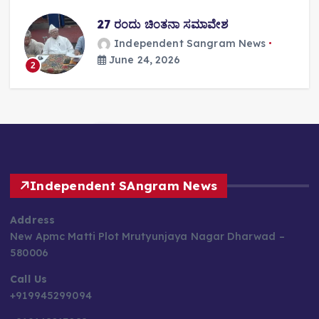
27 ರಂದು ಚಿಂತನಾ ಸಮಾವೇಶ
Independent Sangram News
June 24, 2026
2
Independent SAngram News
Address
New Apmc Matti Plot Mrutyunjaya Nagar Dharwad –
580006
Call Us
+919945299094