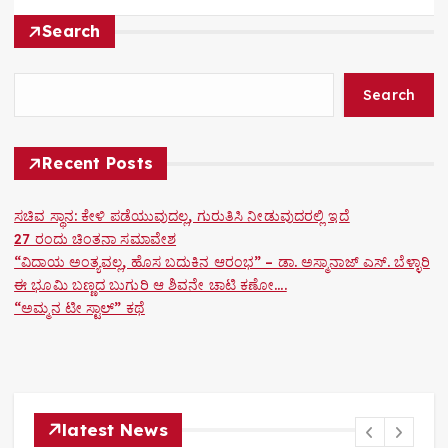
n
Search
Search
Recent Posts
ಸಚಿವ ಸ್ಥಾನ: ಕೇಳಿ ಪಡೆಯುವುದಲ್ಲ, ಗುರುತಿಸಿ ನೀಡುವುದರಲ್ಲಿ ಇದೆ
27 ರಂದು ಚಿಂತನಾ ಸಮಾವೇಶ
“ವಿದಾಯ ಅಂತ್ಯವಲ್ಲ, ಹೊಸ ಬದುಕಿನ ಆರಂಭ” – ಡಾ. ಅಸ್ಮಾನಾಜ್ ಎಸ್. ಬೆಳ್ಳಾರಿ
ಈ ಭೂಮಿ ಬಣ್ಣದ ಬುಗುರಿ ಆ ಶಿವನೇ ಚಾಟಿ ಕಣೋ….
“ಅಮ್ಮನ ಟೀ ಸ್ಟಾಲ್” ಕಥೆ
latest News