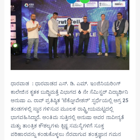
ಧಾರವಾಡ : ಧಾರವಾಡದ ಎಸ್‌. ಡಿ. ಎಮ್. ಇಂಜಿನಿಯರಿಂಗ್
ಕಾಲೇಜಿನ ಕೃತಕ ಬುದ್ಧಿಮತ್ತೆ ವಿಭಾಗದ 6 ನೇ ಸೆಮಿಸ್ಟರ್ ವಿದ್ಯಾರ್ಥಿನಿ
ಅನುಷಾ ಎ. ರಾವ್ ಪ್ರತಿಷ್ಠಿತ ‘ಟೆಕ್ನೋವೇಶನ್’ ಸ್ಫರ್ಧೆಯಲ್ಲಿ ಅಗ್ರ 25
ತಂಡಗಳಲ್ಲಿ ಸ್ಥಾನ ಗಳಿಸುವ ಮೂಲಕ ರಾಷ್ಟ್ರೀಯಮಟ್ಟದಲ್ಲಿ
ಭಾಗವಹಿಸಿದ್ದಾರೆ. ಅಂತಿಮ ಸುತ್ತಿನಲ್ಲಿ ಅನುಷಾ ಅವರ ನಾವೀನ್ಯತೆ
ಮತ್ತು ತಾಂತ್ರಿಕ ಕೌಶಲ್ಯಗಳು ಕ್ಲಿಷ್ಟ ಸಮಸ್ಯೆಗಳಿಗೆ ಸೂಕ್ತ
ಪರಿಹಾರವನ್ನು ಕಂಡುಕೊಳ್ಳಲು ನೆರವಾಗುವ ತಂತ್ರಜ್ಞಾನ ಗಮನ