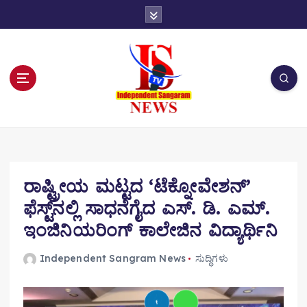
S
k
i
p
t
o
c
o
n
t
e
n
ರಾಷ್ಟ್ರೀಯ ಮಟ್ಟದ ‘ಟೆಕ್ನೋವೇಶನ್’
t
ಫೆಸ್ಟ್‌ನಲ್ಲಿ ಸಾಧನೆಗೈದ ಎಸ್‌. ಡಿ. ಎಮ್.
ಇಂಜಿನಿಯರಿಂಗ್ ಕಾಲೇಜಿನ ವಿದ್ಯಾರ್ಥಿನಿ
Independent Sangram News
ಸುದ್ಧಿಗಳು