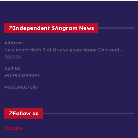
Independent SAngram News
Address
New Apmc Matti Plot Mrutyunjaya Nagar Dharwad –
580006
Call Us
+919945299094
+919148017088
Follow us
Youtube