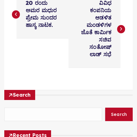
20 ರಂದು
ವಿವಿಧ
o
ಅಮರ ಮಧುರ
ಕಂಪನಿಯ
ಪ್ರೇಮ ಸುಂದರ
ಆಡಳಿತ
s
ಹಾಸ್ಯ ನಾಟಕ.
ಮಂಡಳಿಗಳ
t
ಜೊತೆ ಕಾರ್ಮಿಕ
ಸಚಿವ
n
ಸಂತೋಷ್‌
ಲಾಡ್‌ ಸಭೆ
a
v
i
g
Search
a
Search
t
i
Recent Posts