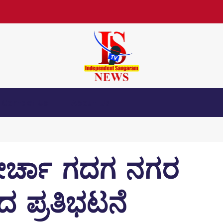
Contact Us
About Us
ೋರ್ಚಾ ಗದಗ ನಗರ
ಪ್ರತಿಭಟನೆ