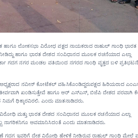
ದ ನಾಯಕ ಹಾಗೂ ಲೋಕಸಭಾ ವಿರೋಧ ಪಕ್ಷದ ನಾಯಕರಾದ ರಾಹುಲ್ ಗಾಂಧಿ ಭಾರ
 ನೀಡಿದ್ದು ಹಾಗೂ ಭಾರತ ದೇಶದ ಸಂವಿಧಾನದ ಮೂಲಕ ರಚನೆಯಾದ ಎಲ್ಲಾ
ಮೋರ್ಚಾ ಗದಗ ನಗರ ಮಂಡಲ ವತಿಯಿಂದ ನಗರದ ಗಾಂಧಿ ವೃತ್ತದ ಬಳಿ ಪ್ರತಿಭಟನ
ಅಧ್ಯಕ್ಷರಾದ ನವೀನ್ ಕೋಟೆಕಲ್ ವಹಿಸಿಕೊಂಡಿದ್ದರುಪಕ್ಷದ ಹಿರಿಯರಾದ ಎಂಎಸ
 ತೀರ್ವವಾಗಿ ಖಂಡಿಸುತ್ತೇವೆ ಹಾಗೂ ಆರ್ ಎಸ್ಎಸ್, ಬಿಜೆಪಿ ದೇಶದ ಪರವಾಗಿ ಕ
 ನಿಮಗೆ ಧಿಕ್ಕಾರವಿರಲಿ. ಎಂದು ಮಾತನಾಡಿದರು.
ೇಶ ವಿರೋಧಿ ಮತ್ತು ಭಾರತ ದೇಶದ ಸಂವಿಧಾನದ ಮೂಲಕ ರಚನೆಯಾದ ಎಲ್ಲಾ
ೊಬ್ಬ ನಾಗರಿಕನಿಗೂ ಅವಮಾನಿಸಿದಂತೆ ಎಂದು ಮಾತನಾಡಿದರು.
ಾಣೆ ಗದಗ ಇವರಿಗೆ ದೇಶ ವಿರೋಧಿ ಹೇಳಿಕೆ ನೀಡಿರುವ ರಾಹುಲ್ ಗಾಂಧಿ ಮೇಲೆ ಪ