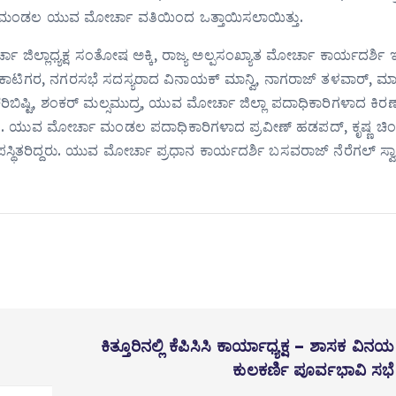
ರ ಮಂಡಲ ಯುವ ಮೋರ್ಚಾ ವತಿಯಿಂದ ಒತ್ತಾಯಿಸಲಾಯಿತ್ತು.
ಲ್ಲಾಧ್ಯಕ್ಷ ಸಂತೋಷ ಅಕ್ಕಿ, ರಾಜ್ಯ ಅಲ್ಪಸಂಖ್ಯಾತ ಮೋರ್ಚಾ ಕಾರ್ಯದರ್ಶಿ 
ರ್ ಕಾಟಿಗರ, ನಗರಸಭೆ ಸದಸ್ಯರಾದ ವಿನಾಯಕ್ ಮಾನ್ವಿ, ನಾಗರಾಜ್ ತಳವಾರ್, ಮ
ರಿಬಿಷ್ಟಿ, ಶಂಕರ್ ಮಲ್ಸಮುದ್ರ, ಯುವ ಮೋರ್ಚಾ ಜಿಲ್ಲಾ ಪದಾಧಿಕಾರಿಗಳಾದ ಕಿರಣ
್ . ಯುವ ಮೋರ್ಚಾ ಮಂಡಲ ಪದಾಧಿಕಾರಿಗಳಾದ ಪ್ರವೀಣ್ ಹಡಪದ್, ಕೃಷ್ಣ ಚಿಂ
ಥಿತರಿದ್ದರು. ಯುವ ಮೋರ್ಚಾ ಪ್ರಧಾನ ಕಾರ್ಯದರ್ಶಿ ಬಸವರಾಜ್ ನೆರೆಗಲ್ ಸ್ವಾಗ
ಕಿತ್ತೂರಿನಲ್ಲಿ ಕೆಪಿಸಿಸಿ ಕಾರ್ಯಾಧ್ಯಕ್ಷ – ಶಾಸಕ ವಿನಯ
ಕುಲಕರ್ಣಿ ಪೂರ್ವಭಾವಿ ಸಭೆ