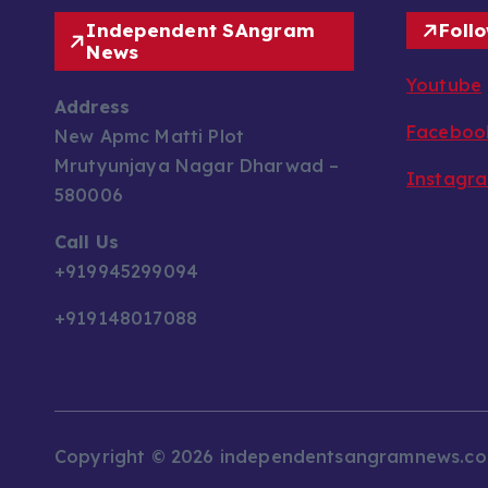
Independent SAngram
Foll
News
Youtube
Address
Faceboo
New Apmc Matti Plot
Mrutyunjaya Nagar Dharwad –
Instagr
580006
Call Us
+919945299094
+919148017088
Copyright © 2026 independentsangramnews.c