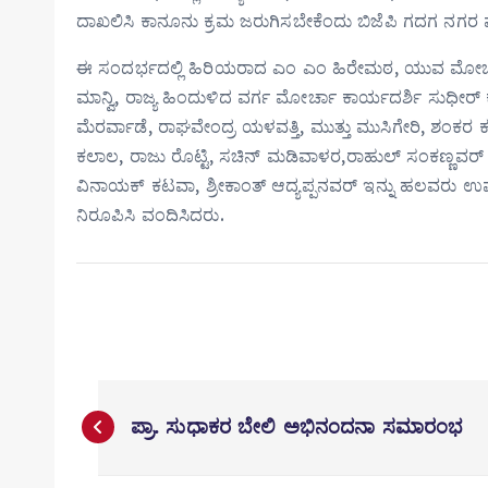
ದಾಖಲಿಸಿ ಕಾನೂನು ಕ್ರಮ ಜರುಗಿಸಬೇಕೆಂದು ಬಿಜೆಪಿ ಗದಗ ನಗ
ಈ ಸಂದರ್ಭದಲ್ಲಿ ಹಿರಿಯರಾದ ಎಂ ಎಂ ಹಿರೇಮಠ, ಯುವ ಮೋರ್ಚಾ ಜಿ
ಮಾನ್ವಿ, ರಾಜ್ಯ ಹಿಂದುಳಿದ ವರ್ಗ ಮೋರ್ಚಾ ಕಾರ್ಯದರ್ಶಿ ಸುಧೀ
ಮೆರರ್ವಾಡೆ, ರಾಘವೇಂದ್ರ ಯಳವತ್ತಿ, ಮುತ್ತು ಮುಸಿಗೇರಿ, ಶಂಕರ ಕ
ಕಲಾಲ, ರಾಜು ರೊಟ್ಟಿ, ಸಚಿನ್ ಮಡಿವಾಳರ,ರಾಹುಲ್ ಸಂಕಣ್ಣವರ
ವಿನಾಯಕ್ ಕಟವಾ, ಶ್ರೀಕಾಂತ್ ಆದ್ಯಪ್ಪನವರ್ ಇನ್ನು ಹಲವರು ಉಪಸ್
ನಿರೂಪಿಸಿ ವಂದಿಸಿದರು.
P
o
ಪ್ರಾ. ಸುಧಾಕರ ಬೇಲಿ ಅಭಿನಂದನಾ ಸಮಾರಂಭ
s
t