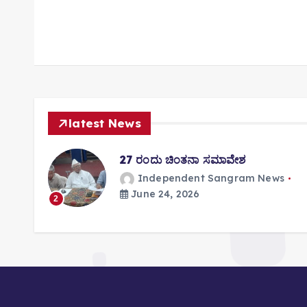
n
a
v
i
g
a
latest News
t
i
ತಿಸಿ
27 ರಂದು ಚಿಂತನಾ ಸಮಾವೇಶ
o
Independent Sangram News
n
June 24, 2026
s
2