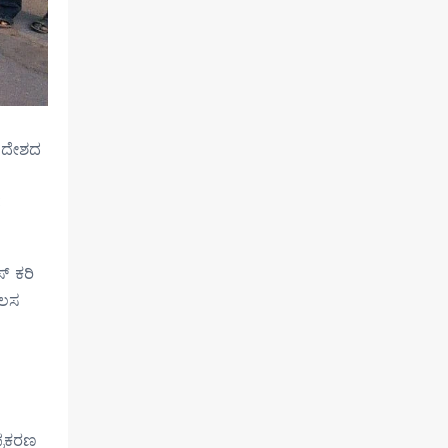
ತ ದೇಶದ
ೆ
್ ಕರಿ
ೆಲಸ
್ರಕರಣ