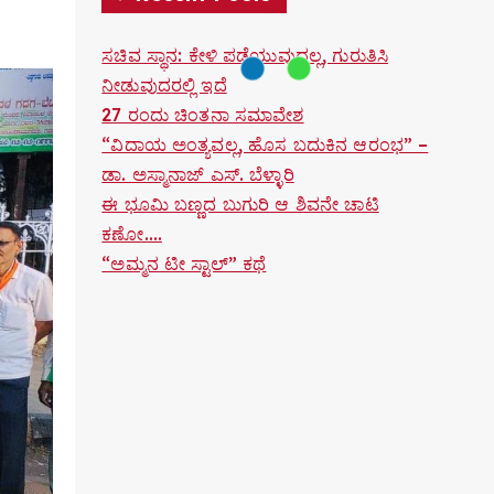
ಸಚಿವ ಸ್ಥಾನ: ಕೇಳಿ ಪಡೆಯುವುದಲ್ಲ, ಗುರುತಿಸಿ
ನೀಡುವುದರಲ್ಲಿ ಇದೆ
27 ರಂದು ಚಿಂತನಾ ಸಮಾವೇಶ
“ವಿದಾಯ ಅಂತ್ಯವಲ್ಲ, ಹೊಸ ಬದುಕಿನ ಆರಂಭ” –
ಡಾ. ಅಸ್ಮಾನಾಜ್ ಎಸ್. ಬೆಳ್ಳಾರಿ
ಈ ಭೂಮಿ ಬಣ್ಣದ ಬುಗುರಿ ಆ ಶಿವನೇ ಚಾಟಿ
ಕಣೋ….
“ಅಮ್ಮನ ಟೀ ಸ್ಟಾಲ್” ಕಥೆ