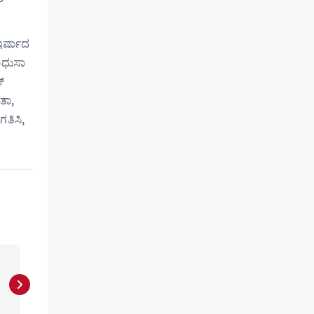
ಇರ್ಷಾದ
ಾಧುಸಾ
್
ತಾ,
ತಿಸಿ,