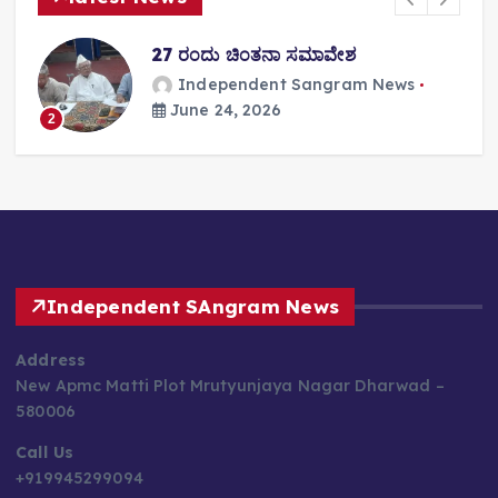
27 ರಂದು ಚಿಂತನಾ ಸಮಾವೇಶ
Independent Sangram News
June 24, 2026
2
Independent SAngram News
Address
New Apmc Matti Plot Mrutyunjaya Nagar Dharwad –
580006
Call Us
+919945299094