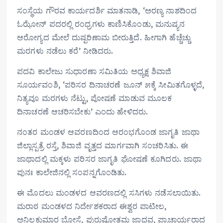
ಸಂಸ್ಥೆಯ ಗೌರವ ಕಾರ್ಯದರ್ಶಿ ಮಾತನಾಡಿ, ‘ಅರಣ್ಯ ನಾಶದಿಂದ
ಓಝೋನ್ ಪದರಲ್ಲಿ ರಂಧ್ರಗಳು ಕಾಣಿಸಿಕೊಂಡು, ಮನುಷ್ಯನ
ಆರೋಗ್ಯದ ಮೇಲೆ ದುಷ್ಪರಿಣಾಮ ಬೀರುತ್ತಿದೆ. ಹೀಗಾಗಿ ಹೆಚ್ಚೆಚ್ಚು
ಮರಗಳು ನಡೆಲು ಕರೆ’ ನೀಡಿದರು.
ಪದವಿ ಕಾಲೇಜು ಸುಧಾರಣಾ ಸಮಿತಿಯ ಅಧ್ಯಕ್ಷ ಶಿವಾಜಿ
ಸೂರ್ಯವಂಶಿ, ‘ಪರಿಸರ ದಿನಾಚರಣೆ ಜೂನ್ ೫ಕ್ಕೆ ಸೀಮಿತಗೊಳ್ಳದೆ,
ನಿತ್ಯವೂ ಮರಗಳು ನೆಟ್ಟು, ಪೋಷಣೆ ಮಾಡುವ ಮೂಲಕ
ದಿನಾಚರಣೆ ಆಚರಿಸಬೇಕು’ ಎಂದು ಹೇಳಿದರು.
ನಂತರ ಮಂಡಳ ಆವರಣದಿಂದ ಆರಂಭಗೊಂಡ ಜಾಗೃತಿ ಜಾಥಾ
ಜಿಲ್ಲಾಸ್ಪತ್ರೆ ರಸ್ತೆ, ಶಿವಾಜಿ ವೃತ್ತದ ಮಾರ್ಗವಾಗಿ ಸಂಚರಿಸಿತು. ಈ
ಜಾಥಾದಲ್ಲಿ ಮಕ್ಕಳು ಪರಿಸರ ಜಾಗೃತಿ ಘೋಷಣೆ ಕೂಗಿದರು. ಜಾಥಾ
ಪುನಃ ಕಾಲೇಜಿನಲ್ಲಿ ಸಂಪನ್ನಗೊಂಡಿತು.
ಈ ಮೊದಲು ಮಂಡಳದ ಆವರಣದಲ್ಲಿ ಸಸಿಗಳು ನಡೆಸಲಾಯಿತು.
ಮರಾಠ ಮಂಡಳದ ನಿರ್ದೇಶಕರಾದ ಈಶ್ವರ ಪಾಟೀಲ,
ಅನಿಲಕುಮಾರ ಬೋಸ್ಲೆ, ಪುರುಷೋತ್ತಮ ಜಾಧವ, ಪ್ರಾಚಾರ್ಯರಾದ