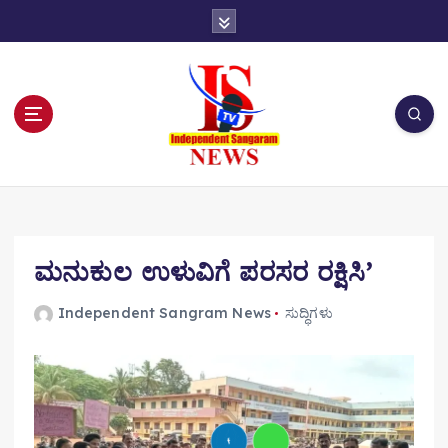
S
k
i
p
t
o
c
o
n
t
e
n
ಮನುಕುಲ ಉಳುವಿಗೆ ಪರಸರ ರಕ್ಷಿಸಿ’
t
Independent Sangram News
ಸುದ್ಧಿಗಳು