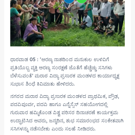
ಧಾರವಾಡ 05 : ‘ಅರಣ್ಯ ನಾಶದಿಂದ ಮನುಕುಲ ಉಳಿವಿಗೆ
ಪ್ರತಿಯೊಬ್ಬ ವ್ಯಕ್ತಿ ಅರಣ್ಯ ಸಂರಕ್ಷಣೆ ಜೊತೆಗೆ ಹೆಚ್ಚೆಚ್ಚು ಸಸಿಗಳು
ಬೆಳೆಸುವಂತೆ’ ಮರಾಠ ವಿದ್ಯಾ ಪ್ರಸಾರಕ ಮಂಡಳದ ಕಾರ್ಯಾಧ್ಯಕ್ಷ
ಸುಭಾಸ ಶಿಂಧೆ ಕಿವಿಮಾತು ಹೇಳಿದರು.
ನಗರದ ಮರಾಠ ವಿದ್ಯಾ ಪ್ರಸಾರಕ ಮಂಡಳದ ಪ್ರಾಥಮಿಕ, ಪ್ರೌಢ,
ಪದವಿಪೂರ್ವ, ಪದವಿ ಹಾಗೂ ಎನ್ನೆಸ್ಸೆಸ್ ಸಹಯೋಗದಲ್ಲಿ
ಗುರುವಾರ ಹಮ್ಮಿಕೊಂಡ ವಿಶ್ವ ಪರಿಸರ ದಿನಾಚರಣೆ ಕಾರ್ಯಕ್ರಮ
ಉದ್ಘಾಟಿಸಿದ ಅವರು, ಜನ್ಮದಿನ, ಶುಭ ಸಮಾರಂಭದ ಸಂಕೇತವಾಗಿ
ಸಸಿಗಳನ್ನು ನಡೆಸಬೇಕು ಎಂದು ಸಲಹೆ ನೀಡಿದರು.