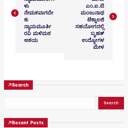
s
ಳು
ಎಂ.ಐ.ಟಿ
t
ನೇಮಕವಾಗಬೇ
ಮಂಜುನಾಥ
ಕು
ಟೆಕ್ನಾಲಜಿ
n
ನ್ಯಾಯಮೂರ್ತಿ
ಸಹಯೋಗದಲ್ಲಿ
ರವಿ ಮಳಿಮಠ
ಬೃಹತ್
a
ಆಶಯ
ಉದ್ಯೋಗಳ
v
ಮೇಳ
i
g
a
Search
t
i
Search
o
Recent Posts
n