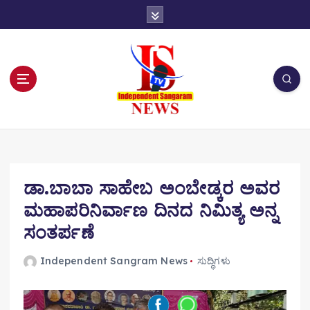
S
k
i
p
t
o
c
o
n
t
e
n
ಡಾ.ಬಾಬಾ ಸಾಹೇಬ ಅಂಬೇಡ್ಕರ ಅವರ
t
ಮಹಾಪರಿನಿರ್ವಾಣ ದಿನದ ನಿಮಿತ್ಯ ಅನ್ನ
ಸಂತರ್ಪಣೆ
Independent Sangram News
ಸುದ್ಧಿಗಳು