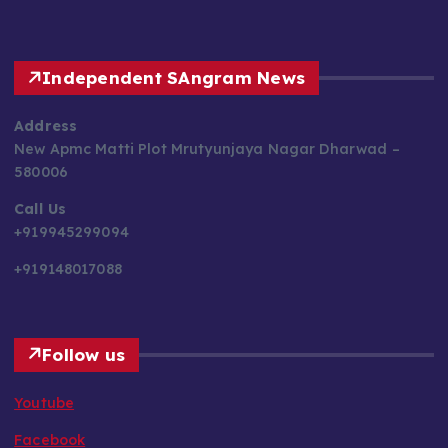
Independent SAngram News
Address
New Apmc Matti Plot Mrutyunjaya Nagar Dharwad –
580006
Call Us
+919945299094
+919148017088
Follow us
Youtube
Facebook