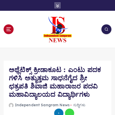
S
k
i
p
t
o
c
o
n
t
e
n
ಅಥ್ಲೆಟಿಕ್ಸ್ ಕ್ರೀಡಾಕೂಟ : ಎಂಟು ಪದಕ
t
ಗಳಿಸಿ ಅತ್ಯುತ್ತಮ ಸಾಧನೆಗೈದ ಶ್ರೀ
ಛತ್ರಪತಿ ಶಿವಾಜಿ ಮಹಾರಾಜರ ಪದವಿ
ಮಹಾವಿದ್ಯಾಲಯದ ವಿದ್ಯಾರ್ಥಿಗಳು
Independent Sangram News
ಸುದ್ಧಿಗಳು