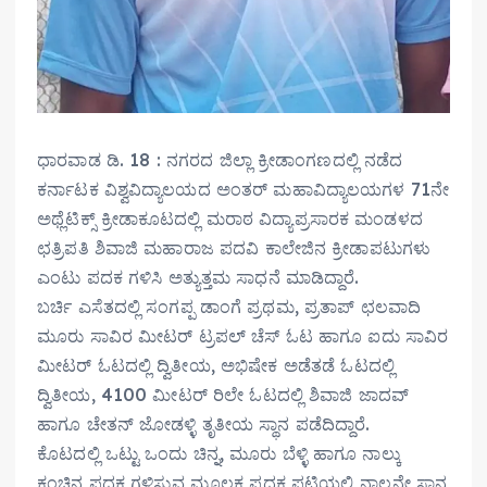
ಧಾರವಾಡ ಡಿ. 18 : ನಗರದ ಜಿಲ್ಲಾ ಕ್ರೀಡಾಂಗಣದಲ್ಲಿ ನಡೆದ
ಕರ್ನಾಟಕ ವಿಶ್ವವಿದ್ಯಾಲಯದ ಅಂತರ್ ಮಹಾವಿದ್ಯಾಲಯಗಳ 71ನೇ
ಅಥ್ಲೆಟಿಕ್ಸ್ ಕ್ರೀಡಾಕೂಟದಲ್ಲಿ ಮರಾಠ ವಿದ್ಯಾಪ್ರಸಾರಕ ಮಂಡಳದ
ಛತ್ರಿಪತಿ ಶಿವಾಜಿ ಮಹಾರಾಜ ಪದವಿ ಕಾಲೇಜಿನ‌ ಕ್ರೀಡಾಪಟುಗಳು
ಎಂಟು ಪದಕ ಗಳಿಸಿ ಅತ್ಯುತ್ತಮ ಸಾಧನೆ ಮಾಡಿದ್ದಾರೆ.
ಬರ್ಚಿ ಎಸೆತದಲ್ಲಿ ಸಂಗಪ್ಪ ಡಾಂಗೆ ಪ್ರಥಮ, ಪ್ರತಾಪ್ ಛಲವಾದಿ
ಮೂರು ಸಾವಿರ ಮೀಟರ್ ಟ್ರಪಲ್ ಚೆಸ್ ಓಟ ಹಾಗೂ ಐದು ಸಾವಿರ
ಮೀಟರ್ ಓಟದಲ್ಲಿ ದ್ವಿತೀಯ, ಅಭಿಷೇಕ ಅಡೆತಡೆ ಓಟದಲ್ಲಿ
ದ್ವಿತೀಯ, 4100 ಮೀಟರ್ ರಿಲೇ ಓಟದಲ್ಲಿ ಶಿವಾಜಿ ಜಾದವ್
ಹಾಗೂ ಚೇತನ್ ಜೋಡಳ್ಳಿ ತೃತೀಯ ಸ್ಥಾನ ಪಡೆದಿದ್ದಾರೆ.
ಕೊಟದಲ್ಲಿ ಒಟ್ಟು ಒಂದು ಚಿನ್ನ, ಮೂರು ಬೆಳ್ಳಿ ಹಾಗೂ ನಾಲ್ಕು
ಕಂಚಿನ ಪದಕ ಗಳಿಸುವ ಮೂಲಕ ಪದಕ ಪಟ್ಟಿಯಲ್ಲಿ ನಾಲ್ಕನೇ ಸ್ಥಾನ