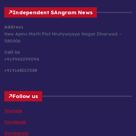
Independent SAngram News
Address
New Apmc Matti Plot Mrutyunjaya Nagar Dharwad –
580006
Call Us
+919945299094
+919148017088
Follow us
Youtube
Facebook
Instagram